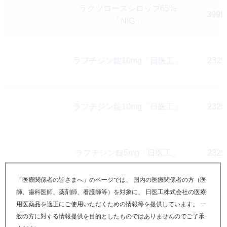
ラクツロースシロップ65%
3999
「NIG」
ラフチジン錠10mg「日医工」
2325
ラフチジン錠10mg「日医工」
2325
ラフチジン錠5mg「日医工」
2325
「医療関係者の皆さまへ」のページでは、 国内の医療関係者の方（医
師、歯科医師、薬剤師、看護師等）を対象に、 日医工株式会社の医療
ラフチジン錠5mg「日医工」
2325
用医薬品を適正にご使用いただくための情報等を提供しています。 一
般の方に対する情報提供を目的としたものではありませんのでご了承