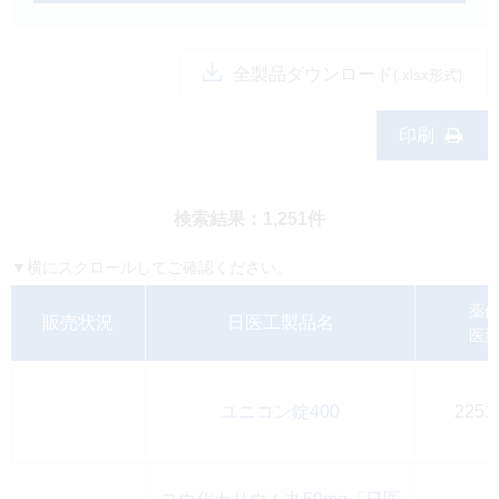
製品検索
キーワード
から探す
全製品ダウンロード
(.xlsx形式)
剤型
から探す
印刷
選択してください
薬効
から探す
検索結果：1,251件
選択してください
新製品
オンコロジー
▼横にスクロールしてご確認ください。
クリア
薬
販売状況
日医工製品名
医
検索
ユニコン錠400
2251
Japanese
English