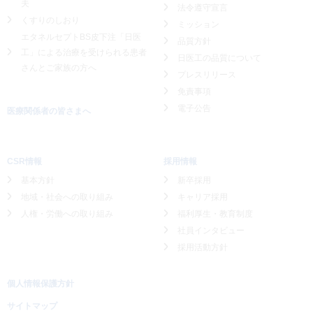
夫
法令遵守宣言
くすりのしおり
ミッション
エタネルセプトBS皮下注「日医
品質方針
工」による
治療を受けられる患者
日医工の品質について
さんとご家族の方へ
プレスリリース
免責事項
電子公告
医療関係者の皆さまへ
CSR情報
採用情報
基本方針
新卒採用
地域・社会への取り組み
キャリア採用
人権・労働への取り組み
福利厚生・教育制度
社員インタビュー
採用活動方針
個人情報保護方針
サイトマップ