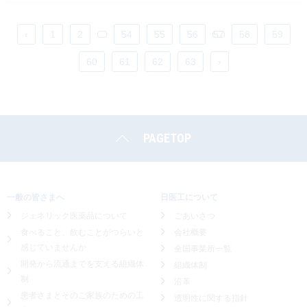
‹
1
2
...
54
55
56
57
58
59
60
61
62
63
›
PAGETOP
一般の皆さまへ
日医工について
ジェネリック医薬品について
ごあいさつ
食べること、飲むことがつらいと
会社概要
感じていませんか
全国事業所一覧
開発から流通までを支える組織体
組織体制
制
沿革
患者さまとそのご家族のための工
透明性に関する指針