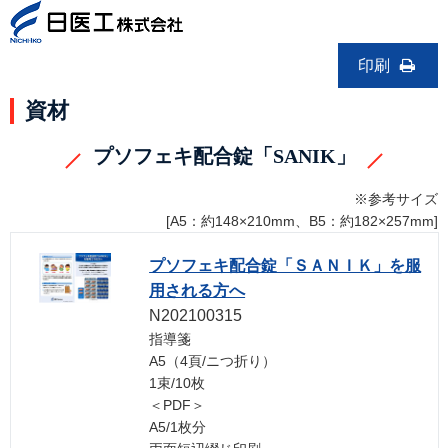
印刷
資材
プソフェキ配合錠「SANIK」
※参考サイズ
[A5：約148×210mm、B5：約182×257mm]
プソフェキ配合錠「ＳＡＮＩＫ」を服
用される方へ
N202100315
指導箋
A5（4頁/ニつ折り）
1束/10枚
＜PDF＞
A5/1枚分