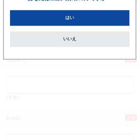
必須
勤務先名称
はい
いいえ
(全角)
必須
電話番号
(半角)
必須
E-mail