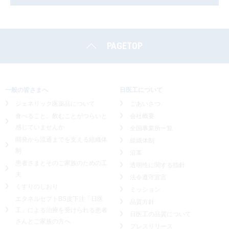
PAGETOP
一般の皆さまへ
日医工について
ジェネリック医薬品について
ごあいさつ
食べること、飲むことがつらいと
会社概要
感じていませんか
全国事業所一覧
開発から流通までを支える組織体
組織体制
制
沿革
患者さまとそのご家族のための工
透明性に関する指針
夫
法令遵守宣言
くすりのしおり
ミッション
エタネルセプトBS皮下注「日医
品質方針
工」による
治療を受けられる患者
日医工の品質について
さんとご家族の方へ
プレスリリース