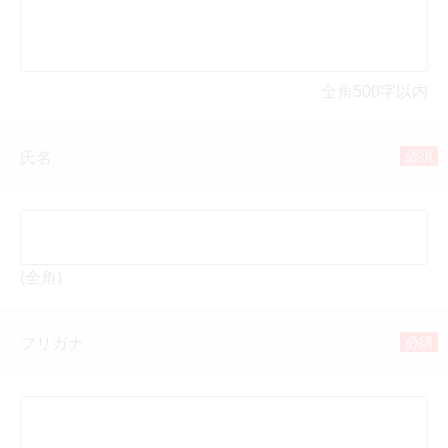
全角500字以内
必須
氏名
(全角)
必須
フリガナ