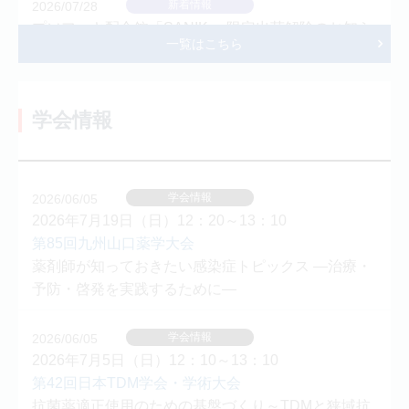
新着情報
2026/07/28
プソフェキ配合錠「SANIK」 限定出荷解除のお知ら
一覧はこちら
せ
新着情報
2026/07/23
学会情報
ジルチアゼム塩酸塩徐放カプセル100ｍg200mg「日
医工」 限定出荷解除のお知らせ
新着情報
2026/07/09
学会情報
2026/06/05
ヘパリンNaロック用10単位mLシリンジ5mL10mL
2026年7月19日（日）12：20～13：10
100単位mLシリンジ5mL10mL「NIG」 限定出荷解除
第85回九州山口薬学大会
のお知らせ
薬剤師が知っておきたい感染症トピックス ―治療・
予防・啓発を実践するために―
新着情報
2026/07/09
タイオゼット注5mL 限定出荷解除のお知らせ
学会情報
2026/06/05
2026年7月5日（日）12：10～13：10
新着情報
2026/07/09
第42回日本TDM学会・学術大会
ホリナート錠25mg「NIG」 沢井製薬株式会社との協
抗菌薬適正使用のための基盤づくり～TDMと狭域抗