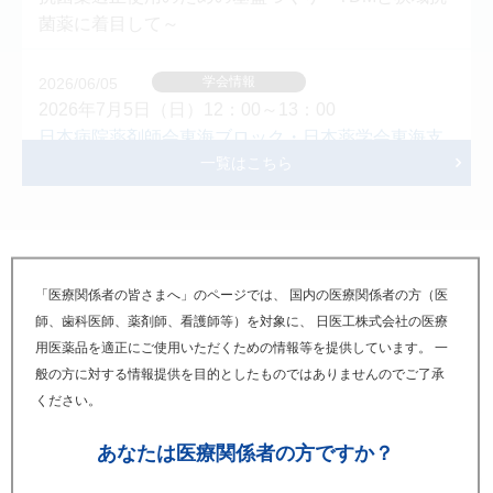
業による品目統合のご案内
菌薬に着目して～
新着情報
2026/07/09
学会情報
2026/06/05
ボグリボース錠0.2mg「日医工」 成分重複品統合の
2026年7月5日（日）12：00～13：00
ご案内
日本病院薬剤師会東海ブロック・日本薬学会東海支
一覧はこちら
部 合同学術大会2026
事例で学ぶ：抗菌薬治療を成功に導くために薬剤師
新着情報
2026/07/09
ができること
プレガバリンOD錠50mg「日医工」 販売中止のご案
内
学会情報
2026/05/14
PICK UP
「医療関係者の皆さまへ」のページでは、 国内の医療関係者の方（医
2026年6月21日（日）11：55～12：55
ピックアップ
新着情報
2026/06/24
師、歯科医師、薬剤師、看護師等）を対象に、 日医工株式会社の医療
タクロリムス錠「日医工」 「効能又は効果」、
医療薬学フォーラム2026/第34回クリニカルファーマ
用医薬品を適正にご使用いただくための情報等を提供しています。 一
「用法及び用量」の追加及び 「使用上の注意」改訂
シーシンポジウム
般の方に対する情報提供を目的としたものではありませんのでご了承
資材Web注文サイト
はこちら
ADC時代に再考するエリブリンの価値 ～腫瘍微小環
のお知らせ
ください。
境から読み解く新たな位置づけ～
Oncology
新着情報
2026/06/12
あなたは
医療関係者の方ですか？
関連コンテンツ
ゾレドロン酸点滴静注4mg/100mLバッグ「日医工
学会情報
2026/03/31