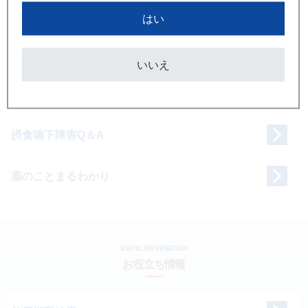
2026年5月31日（日）12：45～13：45
P」 出荷停止に関するお知らせ
感染制御インフォメーション
はい
第19回日本緩和医療薬学会年会
進行がんの薬物療法と骨転移治療 外来での説明と
新着情報
2026/06/12
日医工の
バイオシミラー
症状フォローアップのポイント
新発売のご案内 2026年6月薬価基準収載品（追補）
いいえ
ジェネリック＆行政情報
サイト
新着情報
2026/06/11
セフジニルカプセル100mg「日医工」 出荷再開のお
知らせ
摂食嚥下障害Q＆A
薬のことまるわかり
USEFUL INFORMATION
お役立ち情報