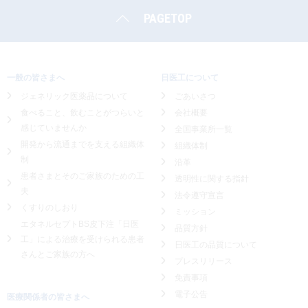
PAGETOP
一般の皆さまへ
日医工について
ジェネリック医薬品について
ごあいさつ
食べること、飲むことがつらいと
会社概要
感じていませんか
全国事業所一覧
開発から流通までを支える組織体
組織体制
制
沿革
患者さまとそのご家族のための工
透明性に関する指針
夫
法令遵守宣言
くすりのしおり
ミッション
エタネルセプトBS皮下注「日医
品質方針
工」による
治療を受けられる患者
日医工の品質について
さんとご家族の方へ
プレスリリース
免責事項
電子公告
医療関係者の皆さまへ