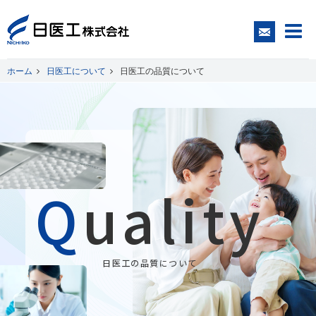
ホーム
日医工について
日医工の品質について
一般の皆さまへ
医療関係者の皆さまへ
Q
uality
日医工について
CSR
日医工の品質について
採用情報