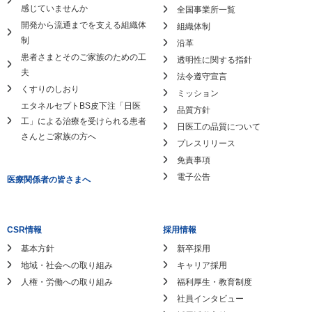
感じていませんか
全国事業所一覧
開発から流通までを支える組織体
組織体制
制
沿革
患者さまとそのご家族のための工
透明性に関する指針
夫
法令遵守宣言
くすりのしおり
ミッション
エタネルセプトBS皮下注「日医
品質方針
工」による
治療を受けられる患者
日医工の品質について
さんとご家族の方へ
プレスリリース
免責事項
電子公告
医療関係者の皆さまへ
CSR情報
採用情報
基本方針
新卒採用
地域・社会への取り組み
キャリア採用
人権・労働への取り組み
福利厚生・教育制度
社員インタビュー