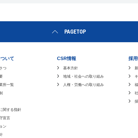
PAGETOP
について
CSR情報
採用
さつ
基本方針
要
地域・社会への取り組み
業所一覧
人権・労働への取り組み
制
に関する指針
守宣言
ョン
針