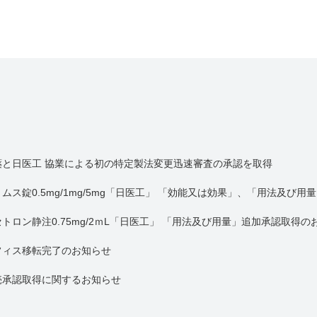
薬と日医工 協業による初の特定製法変更迅速審査の承認を取得
ムス錠0.5mg/1mg/5mg「日医工」 「効能又は効果」、「用法及び
トロン静注0.75mg/2ｍL「日医工」 「用法及び用量」追加承認取得の
フィス移転完了のお知らせ
売承認取得に関するお知らせ