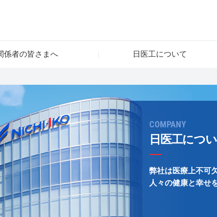
関係者の皆さまへ
日医工について
COMPANY
日医工につ
弊社は医療上不可
人々の健康と幸せ