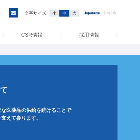
文字サイズ
小
中
大
Japanese
English
CSR情報
採用情報
いて
欠な医薬品の供給を続けることで
を支えて参ります。