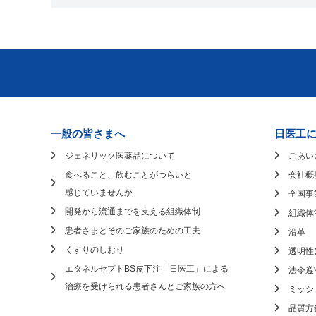
一般の皆さまへ
日医工
ジェネリック医薬品について
ごあい
食べること、飲むことがつらいと
会社概
感じていませんか
全国事
開発から流通までを支える組織体制
組織体
患者さまとそのご家族のための工夫
沿革
くすりのしおり
透明性
エタネルセプトBS皮下注「日医工」による
法令遵
治療を受けられる患者さんとご家族の方へ
ミッシ
品質方