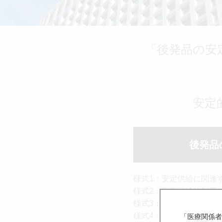
製品検索
キーワード
から探す
「後発品の安
剤型
から探す
選択してください
薬効
から探す
選択してください
安定
クリア
後発品
様式1：安定供給に関連
様式2：安定供給体制等
様式3：安定供給のため
様式4：供給計画と実績
「医療関係者