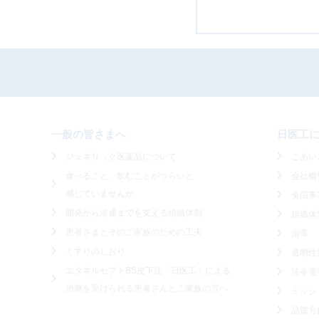
一般の皆さまへ
日医工
ジェネリック医薬品について
ごあい
食べること、飲むことがつらいと
会社概
感じていませんか
全国事
開発から流通までを支える組織体制
組織体
患者さまとそのご家族のための工夫
沿革
くすりのしおり
透明性
エタネルセプトBS皮下注「日医工」による
法令遵
治療を受けられる患者さんとご家族の方へ
ミッシ
品質方