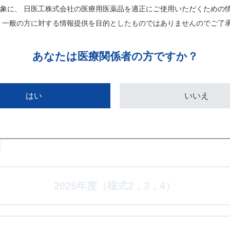
情報を統合して記載
象に、 日医工株式会社の医療用医薬品を適正にご使用いただくための
岐阜工場株式会社、日医工ファーマ株式会社、エルメッド株式
 一般の方に対する情報提供を目的としたものではありませんのでご了
項
あなたは
医療関係者の方ですか？
はい
いいえ
2026年度（様式1，2，3，4）
項
2025年度（様式2，3，4）