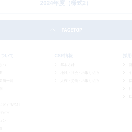
2024年度（様式2）
PAGETOP
について
CSR情報
採用
さつ
基本方針
要
地域・社会への取り組み
業所一覧
人権・労働への取り組み
制
に関する指針
守宣言
ョン
針