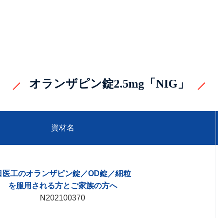
オランザピン錠2.5mg「NIG」
資材名
日医工のオランザピン錠／OD錠／細粒
を服用される方とご家族の方へ
N202100370