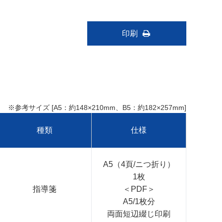
印刷
※参考サイズ
[A5：約148×210mm、B5：約182×257mm]
種類
仕様
A5（4頁/ニつ折り）
1枚
指導箋
＜PDF＞
A5/1枚分
両面短辺綴じ印刷