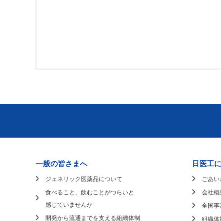
一般の皆さまへ
日医工
ジェネリック医薬品について
ごあい
食べること、飲むことがつらいと
会社概
感じていませんか
全国事
開発から流通までを支える組織体制
組織体