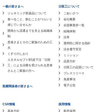
一般の皆さまへ
日医工について
ジェネリック医薬品について
ごあいさつ
食べること、飲むことがつらいと
会社概要
感じていませんか
全国事業所一覧
開発から流通までを支える組織体
組織体制
制
沿革
患者さまとそのご家族のための工
透明性に関する指針
夫
法令遵守宣言
くすりのしおり
ミッション
エタネルセプトBS皮下注「日医
品質方針
工」による
治療を受けられる患者
日医工の品質について
さんとご家族の方へ
プレスリリース
免責事項
電子公告
医療関係者の皆さまへ
CSR情報
採用情報
基本方針
新卒採用