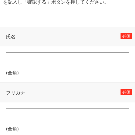
を記入し「確認する」ボタンを押してください。
Japanese
English
必須
氏名
(全角)
必須
フリガナ
(全角)