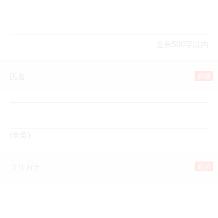
全角500字以内
必須
氏名
(全角)
必須
フリガナ