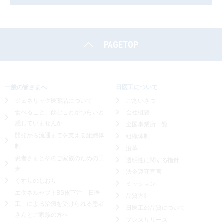
PAGETOP
一般の皆さまへ
日医工について
ジェネリック医薬品について
ごあいさつ
食べること、飲むことがつらいと
会社概要
感じていませんか
全国事業所一覧
開発から流通までを支える組織体
組織体制
制
沿革
患者さまとそのご家族のための工
透明性に関する指針
夫
法令遵守宣言
くすりのしおり
ミッション
エタネルセプトBS皮下注「日医
品質方針
工」による
治療を受けられる患者
日医工の品質について
さんとご家族の方へ
プレスリリース