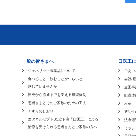
一般の皆さまへ
日医工
ジェネリック医薬品について
ごあい
食べること、飲むことがつらいと
会社概
感じていませんか
全国事
開発から流通までを支える組織体制
組織体
患者さまとそのご家族のための工夫
沿革
くすりのしおり
透明性
エタネルセプトBS皮下注「日医工」による
法令遵
治療を受けられる患者さんとご家族の方へ
ミッシ