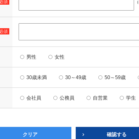
必須
必須
男性
女性
30歳未満
30～49歳
50～59歳
会社員
公務員
自営業
学生
クリア
確認する