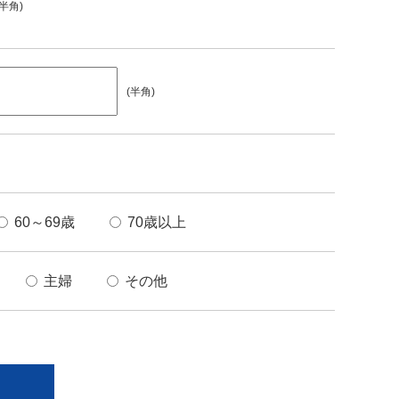
(半角)
(半角)
60～69歳
70歳以上
主婦
その他