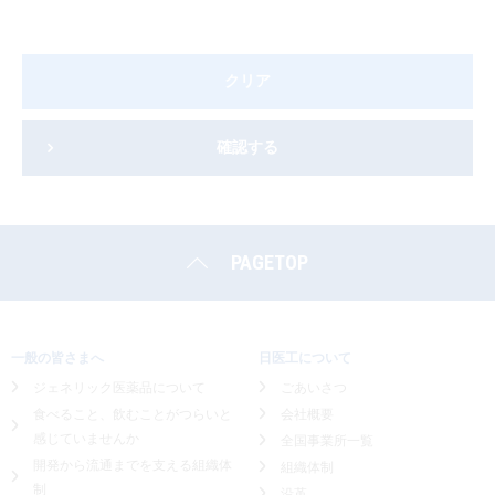
クリア
確認する
PAGETOP
一般の皆さまへ
日医工について
ジェネリック医薬品について
ごあいさつ
食べること、飲むことがつらいと
会社概要
感じていませんか
全国事業所一覧
開発から流通までを支える組織体
組織体制
制
沿革