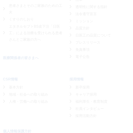
患者さまとそのご家族のための工
透明性に関する指針
夫
法令遵守宣言
くすりのしおり
ミッション
エタネルセプトBS皮下注「日医
品質方針
工」による
治療を受けられる患者
日医工の品質について
さんとご家族の方へ
プレスリリース
免責事項
電子公告
医療関係者の皆さまへ
CSR情報
採用情報
基本方針
新卒採用
地域・社会への取り組み
キャリア採用
人権・労働への取り組み
福利厚生・教育制度
社員インタビュー
採用活動方針
個人情報保護方針