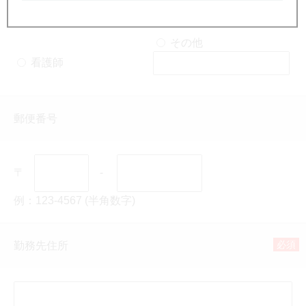
医師
薬剤師
その他
看護師
郵便番号
〒
-
例：123-4567 (半角数字)
必須
勤務先住所