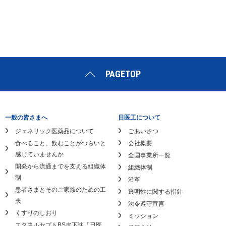
PAGETOP
一般の皆さまへ
日医工について
ジェネリック医薬品について
ごあいさつ
食べること、飲むことがつらいと
会社概要
感じていませんか
全国事業所一覧
開発から流通までを支える組織体
組織体制
制
沿革
患者さまとそのご家族のための工
透明性に関する指針
夫
法令遵守宣言
くすりのしおり
ミッション
エタネルセプトBS皮下注「日医