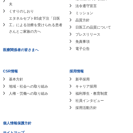
夫
法令遵守宣言
くすりのしおり
ミッション
エタネルセプトBS皮下注「日医
品質方針
工」による
治療を受けられる患者
日医工の品質について
さんとご家族の方へ
プレスリリース
免責事項
電子公告
医療関係者の皆さまへ
CSR情報
採用情報
基本方針
新卒採用
地域・社会への取り組み
キャリア採用
人権・労働への取り組み
福利厚生・教育制度
社員インタビュー
採用活動方針
個人情報保護方針
サイトマップ