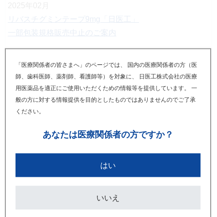
2025年02月
リバスチグミンテープ9mg「日医工」
一部包装規格販売中止のご案内
2023年02月
「医療関係者の皆さまへ」のページでは、 国内の医療関係者の方（医
リバスチグミンテープ9mg「日医工」
師、歯科医師、薬剤師、看護師等）を対象に、 日医工株式会社の医療
包装変更のご案内（14枚_140枚）【個装箱・元梱包】
用医薬品を適正にご使用いただくための情報等を提供しています。 一
（2023.12.25更新）
般の方に対する情報提供を目的としたものではありませんのでご了承
ください。
2022年01月
あなたは
医療関係者の方ですか？
リバスチグミンテープ9mg「日医工」
変更のご案内【使用期限】
はい
2020年12月
リバスチグミンテープ9mg「日医工」
いいえ
発売予定のご案内