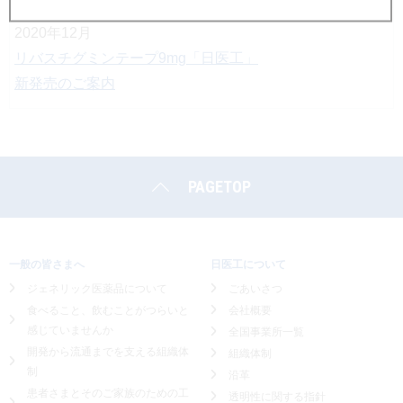
2020年12月
リバスチグミンテープ9mg「日医工」
新発売のご案内
PAGETOP
一般の皆さまへ
日医工について
ジェネリック医薬品について
ごあいさつ
食べること、飲むことがつらいと
会社概要
感じていませんか
全国事業所一覧
開発から流通までを支える組織体
組織体制
制
沿革
患者さまとそのご家族のための工
透明性に関する指針