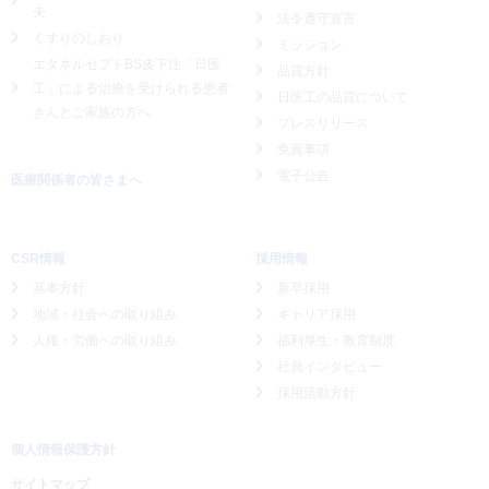
夫
法令遵守宣言
くすりのしおり
ミッション
エタネルセプトBS皮下注「日医
品質方針
工」による
治療を受けられる患者
日医工の品質について
さんとご家族の方へ
プレスリリース
免責事項
電子公告
医療関係者の皆さまへ
CSR情報
採用情報
基本方針
新卒採用
地域・社会への取り組み
キャリア採用
人権・労働への取り組み
福利厚生・教育制度
社員インタビュー
採用活動方針
個人情報保護方針
サイトマップ