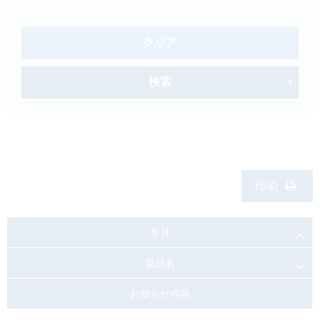
製品検索
キーワード
から探す
クリア
剤型
から探す
検索
選択してください
薬効
から探す
選択してください
新製品
オンコロジー
印刷
クリア
検索
年月
製品名
お知らせ内容
Japanese
English