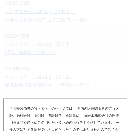
2023年08月
サルブタモール錠2mg「日医工」
一部包装規格販売中止のご案内（一括）
2022年05月
サルブタモール錠2mg「日医工」
製品出荷再開のお知らせ
2022年03月
サルブタモール錠2mg「日医工」
薬価基準収載医薬品コード変更のご案内
2021年08月
「医療関係者の皆さまへ」のページでは、 国内の医療関係者の方（医
サルブタモール錠2mg「日医工」
師、歯科医師、薬剤師、看護師等）を対象に、 日医工株式会社の医療
8月供給再開製品に関するお知らせ
用医薬品を適正にご使用いただくための情報等を提供しています。 一
般の方に対する情報提供を目的としたものではありませんのでご了承