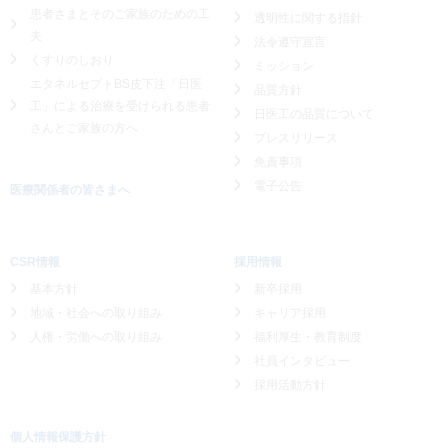
患者さまとそのご家族のための工
透明性に関する指針
夫
法令遵守宣言
くすりのしおり
ミッション
エタネルセプトBS皮下注「日医
品質方針
工」による
治療を受けられる患者
日医工の品質について
さんとご家族の方へ
プレスリリース
免責事項
電子公告
医療関係者の皆さまへ
CSR情報
採用情報
基本方針
新卒採用
地域・社会への取り組み
キャリア採用
人権・労働への取り組み
福利厚生・教育制度
社員インタビュー
採用活動方針
個人情報保護方針