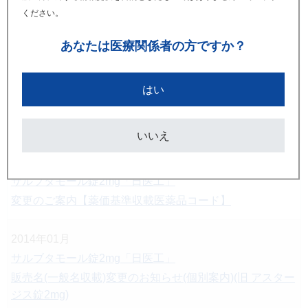
2021年08月
ください。
サルブタモール錠2mg「日医工」
あなたは
医療関係者の方ですか？
製品供給に関するお知らせ
2021年06月
はい
サルブタモール錠2mg「日医工」
製品供給に関するお知らせ（続報）
いいえ
2020年03月
サルブタモール錠2mg「日医工」
変更のご案内【薬価基準収載医薬品コード】
2014年01月
サルブタモール錠2mg「日医工」
販売名(一般名収載)変更のお知らせ(個別案内)(旧 アスター
ジス錠2mg)