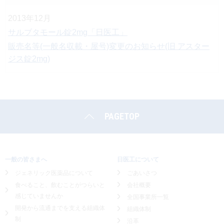
2013年12月
サルブタモール錠2mg「日医工」
販売名等(一般名収載・屋号)変更のお知らせ(旧 アスター
ジス錠2mg)
PAGETOP
一般の皆さまへ
日医工について
ジェネリック医薬品について
ごあいさつ
食べること、飲むことがつらいと
会社概要
感じていませんか
全国事業所一覧
開発から流通までを支える組織体
組織体制
制
沿革