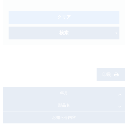
製品検索
キーワード
から探す
クリア
剤型
から探す
検索
選択してください
薬効
から探す
選択してください
新製品
オンコロジー
印刷
クリア
検索
年月
製品名
お知らせ内容
Japanese
English