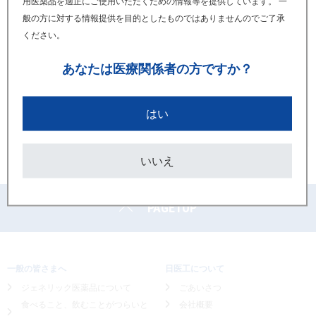
用医薬品を適正にご使用いただくための情報等を提供しています。 一
2020年06月
般の方に対する情報提供を目的としたものではありませんのでご了承
タダラフィル錠5mgZA「日医工」
ください。
発売予定のご案内
あなたは
医療関係者の方ですか？
2020年06月
タダラフィル錠5mgZA「日医工」
はい
新発売のご案内
いいえ
PAGETOP
一般の皆さまへ
日医工について
ジェネリック医薬品について
ごあいさつ
食べること、飲むことがつらいと
会社概要