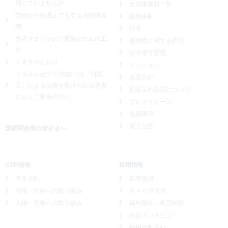
感じていませんか
全国事業所一覧
開発から流通までを支える組織体
組織体制
制
沿革
患者さまとそのご家族のための工
透明性に関する指針
夫
法令遵守宣言
くすりのしおり
ミッション
エタネルセプトBS皮下注「日医
品質方針
工」による
治療を受けられる患者
日医工の品質について
さんとご家族の方へ
プレスリリース
免責事項
電子公告
医療関係者の皆さまへ
CSR情報
採用情報
基本方針
新卒採用
地域・社会への取り組み
キャリア採用
人権・労働への取り組み
福利厚生・教育制度
社員インタビュー
採用活動方針