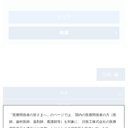
製品検索
キーワード
から探す
クリア
剤型
から探す
検索
選択してください
薬効
から探す
選択してください
新製品
オンコロジー
印刷
クリア
検索
年月
製品名
「医療関係者の皆さまへ」のページでは、 国内の医療関係者の方（医
お知らせ内容
師、歯科医師、薬剤師、看護師等）を対象に、 日医工株式会社の医療
Japanese
English