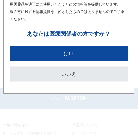
2026年03月
用医薬品を適正にご使用いただくための情報等を提供しています。 一
般の方に対する情報提供を目的としたものではありませんのでご了承
プレガバリンOD錠25mg「日医工」
ください。
製剤変更のご案内【錠剤、コード、PTP、ラベル、個装
箱】(2026/05/27更新)
あなたは
医療関係者の方ですか？
2021年03月
はい
プレガバリンOD錠25mg「日医工」
新発売のご案内
いいえ
PAGETOP
一般の皆さまへ
日医工について
ジェネリック医薬品について
ごあいさつ