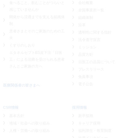
食べること、飲むことがつらいと
会社概要
感じていませんか
全国事業所一覧
開発から流通までを支える組織体
組織体制
制
沿革
患者さまとそのご家族のための工
透明性に関する指針
夫
法令遵守宣言
くすりのしおり
ミッション
エタネルセプトBS皮下注「日医
品質方針
工」による
治療を受けられる患者
日医工の品質について
さんとご家族の方へ
プレスリリース
免責事項
電子公告
医療関係者の皆さまへ
CSR情報
採用情報
基本方針
新卒採用
地域・社会への取り組み
キャリア採用
人権・労働への取り組み
福利厚生・教育制度