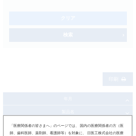
製品検索
キーワード
から探す
クリア
剤型
から探す
検索
選択してください
薬効
から探す
選択してください
新製品
オンコロジー
印刷
クリア
検索
年月
製品名
お知らせ内容
「医療関係者の皆さまへ」のページでは、 国内の医療関係者の方（医
師、歯科医師、薬剤師、看護師等）を対象に、 日医工株式会社の医療
Japanese
English