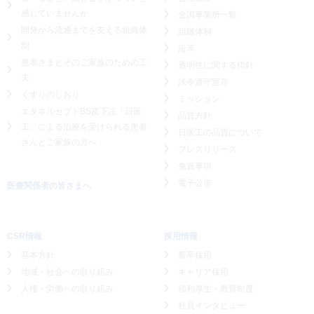
感じていませんか
全国事業所一覧
開発から流通までを支える組織体
組織体制
制
沿革
患者さまとそのご家族のための工
透明性に関する指針
夫
法令遵守宣言
くすりのしおり
ミッション
エタネルセプトBS皮下注「日医
品質方針
工」による
治療を受けられる患者
日医工の品質について
さんとご家族の方へ
プレスリリース
免責事項
電子公告
医療関係者の皆さまへ
CSR情報
採用情報
基本方針
新卒採用
地域・社会への取り組み
キャリア採用
人権・労働への取り組み
福利厚生・教育制度
社員インタビュー