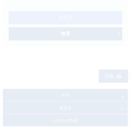
製品検索
キーワード
から探す
クリア
剤型
から探す
検索
選択してください
薬効
から探す
選択してください
新製品
オンコロジー
印刷
クリア
検索
年月
製品名
お知らせ内容
Japanese
English