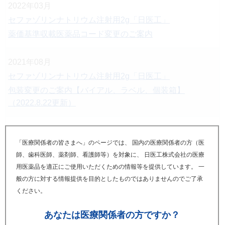
2022年03月
セファゾリンナトリウム注射用2g「日医工」
薬価基準収載医薬品コード変更のご案内
2021年08月
セファゾリンナトリウム注射用2g「日医工」
包装変更のご案内【バイアル、ラベル、個装箱】
（2022.8.22更新）
2020年03月
「医療関係者の皆さまへ」のページでは、 国内の医療関係者の方（医
セファゾリンナトリウム注射用2g「日医工」
師、歯科医師、薬剤師、看護師等）を対象に、 日医工株式会社の医療
変更のご案内【薬価基準収載医薬品コード】
用医薬品を適正にご使用いただくための情報等を提供しています。 一
般の方に対する情報提供を目的としたものではありませんのでご了承
2020年01月
ください。
セファゾリンナトリウム注射用2g「日医工」
あなたは
医療関係者の方ですか？
製品供給に関するご案内