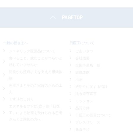
PAGETOP
一般の皆さまへ
日医工について
ジェネリック医薬品について
ごあいさつ
食べること、飲むことがつらいと
会社概要
感じていませんか
全国事業所一覧
開発から流通までを支える組織体
組織体制
制
沿革
患者さまとそのご家族のための工
透明性に関する指針
夫
法令遵守宣言
くすりのしおり
ミッション
エタネルセプトBS皮下注「日医
品質方針
工」による
治療を受けられる患者
日医工の品質について
さんとご家族の方へ
プレスリリース
免責事項