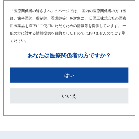
2024年12月
「医療関係者の皆さまへ」のページでは、 国内の医療関係者の方（医
ヘパリン類似物質クリーム0.3%「日医工」
師、歯科医師、薬剤師、看護師等）を対象に、 日医工株式会社の医療
限定出荷に関するお知らせ
用医薬品を適正にご使用いただくための情報等を提供しています。 一
般の方に対する情報提供を目的としたものではありませんのでご了承
2024年01月
ください。
ヘパリン類似物質クリーム0.3%「日医工」
あなたは
医療関係者の方ですか？
包装変更のご案内【元梱包】
2020年12月
はい
ヘパリン類似物質クリーム0.3%「日医工」
包装変更のご案内（旧販売名：ビーソフテンクリーム
いいえ
0.3%｢日医工｣）【チューブ、ジャー容器、ローションボ
トル、個装箱、患者様使用説明書】