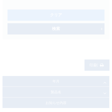
製品検索
キーワード
から探す
クリア
剤型
から探す
検索
選択してください
薬効
から探す
選択してください
新製品
オンコロジー
印刷
クリア
検索
年月
製品名
お知らせ内容
Japanese
English