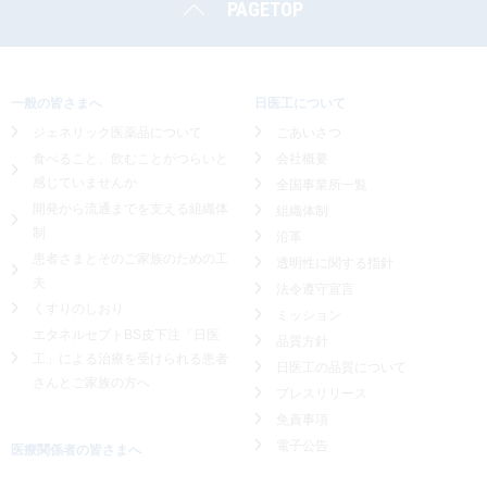
PAGETOP
一般の皆さまへ
日医工について
ジェネリック医薬品について
ごあいさつ
食べること、飲むことがつらいと
会社概要
感じていませんか
全国事業所一覧
開発から流通までを支える組織体
組織体制
制
沿革
患者さまとそのご家族のための工
透明性に関する指針
夫
法令遵守宣言
くすりのしおり
ミッション
エタネルセプトBS皮下注「日医
品質方針
工」による
治療を受けられる患者
日医工の品質について
さんとご家族の方へ
プレスリリース
免責事項
電子公告
医療関係者の皆さまへ