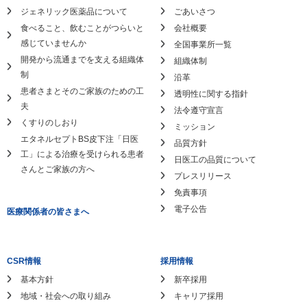
ジェネリック医薬品について
ごあいさつ
食べること、飲むことがつらいと
会社概要
感じていませんか
全国事業所一覧
開発から流通までを支える組織体
組織体制
制
沿革
患者さまとそのご家族のための工
透明性に関する指針
夫
法令遵守宣言
くすりのしおり
ミッション
エタネルセプトBS皮下注「日医
品質方針
工」による
治療を受けられる患者
日医工の品質について
さんとご家族の方へ
プレスリリース
免責事項
電子公告
医療関係者の皆さまへ
CSR情報
採用情報
基本方針
新卒採用
地域・社会への取り組み
キャリア採用