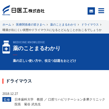
ホーム
医療関係者の皆さまへ
薬のことまるわかり
ドライマウス
唾液が出にくい状態やドライマウスになるとどんなことがおこるでしょうか
一般の皆さまへ
MEDICINE KNOWLEDGE
薬のことまるわかり
医療関係者の皆さまへ
薬の正しい使い方や、役立つ話題をおとどけ
日医工について
ドライマウス
CSR
2018.12.27
採用情報
日本歯科大学 教授 ／ 口腔リハビリテーション多摩クリニック
監修
院長 菊谷 武先生