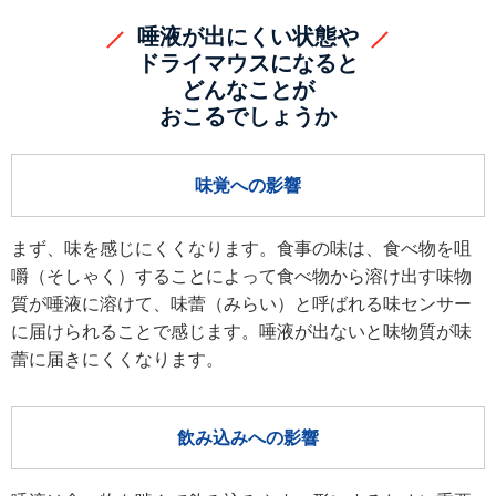
製品検索
唾液が出にくい状態や
キーワード
から探す
ドライマウスになると
どんなことが
おこるでしょうか
剤型
から探す
選択してください
味覚への影響
薬効
から探す
選択してください
まず、味を感じにくくなります。食事の味は、食べ物を咀
新製品
オンコロジー
嚼（そしゃく）することによって食べ物から溶け出す味物
クリア
質が唾液に溶けて、味蕾（みらい）と呼ばれる味センサー
に届けられることで感じます。唾液が出ないと味物質が味
検索
蕾に届きにくくなります。
飲み込みへの影響
Japanese
English