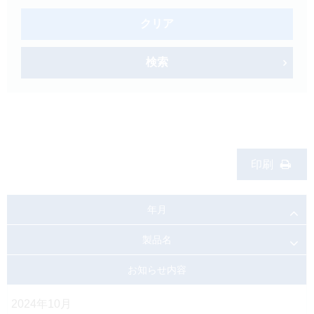
製品検索
クリア
キーワード
から探す
検索
剤型
から探す
選択してください
薬効
から探す
選択してください
新製品
オンコロジー
印刷
クリア
年月
検索
製品名
お知らせ内容
2024年10月
Japanese
English