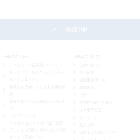
PAGETOP
一般の皆さまへ
日医工について
ジェネリック医薬品について
ごあいさつ
食べること、飲むことがつらいと
会社概要
感じていませんか
全国事業所一覧
開発から流通までを支える組織体
組織体制
制
沿革
患者さまとそのご家族のための工
透明性に関する指針
夫
法令遵守宣言
くすりのしおり
ミッション
エタネルセプトBS皮下注「日医
品質方針
工」による
治療を受けられる患者
日医工の品質について
さんとご家族の方へ