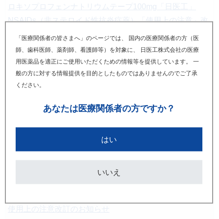
ロキソプロフェンナトリウムテープ100mg「日医工」
NSAIDs（非ステロイド性抗炎症薬）「使用上の注意」改
訂のお知らせ
「医療関係者の皆さまへ」のページでは、 国内の医療関係者の方（医
師、歯科医師、薬剤師、看護師等）を対象に、 日医工株式会社の医療
2021年02月
用医薬品を適正にご使用いただくための情報等を提供しています。 一
ロキソプロフェンナトリウムテープ100mg「日医工」
般の方に対する情報提供を目的としたものではありませんのでご了承
ください。
NSAIDs（非ステロイド性抗炎症薬）「使用上の注意」改
訂のお知らせ
あなたは
医療関係者の方ですか？
2017年07月
はい
ロキソプロフェンナトリウムテープ100mg「日医工」
使用上の注意改訂のお知らせ
いいえ
2014年03月
ロキソプロフェンナトリウムテープ100mg「日医工」
使用上の注意改訂のお知らせ