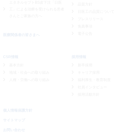
エタネルセプトBS皮下注「日医
品質方針
工」による
治療を受けられる患者
日医工の品質について
さんとご家族の方へ
プレスリリース
免責事項
電子公告
医療関係者の皆さまへ
CSR情報
採用情報
基本方針
新卒採用
地域・社会への取り組み
キャリア採用
人権・労働への取り組み
福利厚生・教育制度
社員インタビュー
採用活動方針
個人情報保護方針
サイトマップ
お問い合わせ