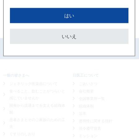
ピレンゼピン塩酸塩錠25mg「日医工」
使用上の注意改訂のお知らせ
はい
いいえ
PAGETOP
一般の皆さまへ
日医工について
ジェネリック医薬品について
ごあいさつ
食べること、飲むことがつらいと
会社概要
感じていませんか
全国事業所一覧
開発から流通までを支える組織体
組織体制
制
沿革
患者さまとそのご家族のための工
透明性に関する指針
夫
法令遵守宣言
くすりのしおり
ミッション