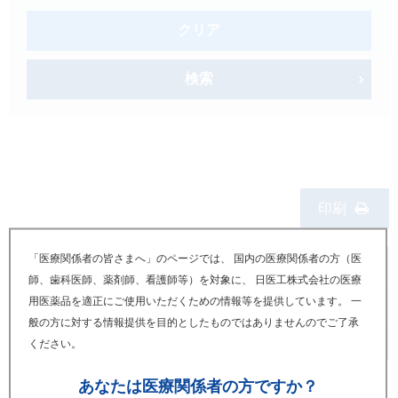
製品検索
クリア
キーワード
から探す
検索
剤型
から探す
選択してください
薬効
から探す
選択してください
新製品
オンコロジー
印刷
クリア
「医療関係者の皆さまへ」のページでは、 国内の医療関係者の方（医
年月
師、歯科医師、薬剤師、看護師等）を対象に、 日医工株式会社の医療
検索
用医薬品を適正にご使用いただくための情報等を提供しています。 一
製品名
般の方に対する情報提供を目的としたものではありませんのでご了承
お知らせ内容
ください。
あなたは
医療関係者の方ですか？
2007年10月
Japanese
English