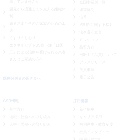
感じていませんか
全国事業所一覧
開発から流通までを支える組織体
組織体制
制
沿革
患者さまとそのご家族のための工
透明性に関する指針
夫
法令遵守宣言
くすりのしおり
ミッション
エタネルセプトBS皮下注「日医
品質方針
工」による
治療を受けられる患者
日医工の品質について
さんとご家族の方へ
プレスリリース
免責事項
電子公告
医療関係者の皆さまへ
CSR情報
採用情報
基本方針
新卒採用
地域・社会への取り組み
キャリア採用
人権・労働への取り組み
福利厚生・教育制度
社員インタビュー
採用活動方針