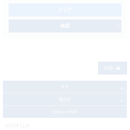
製品検索
クリア
キーワード
から探す
検索
剤型
から探す
選択してください
薬効
から探す
選択してください
新製品
オンコロジー
印刷
クリア
年月
検索
製品名
お知らせ内容
2023年11月
Japanese
English