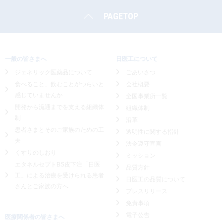
PAGETOP
一般の皆さまへ
日医工について
ジェネリック医薬品について
ごあいさつ
食べること、飲むことがつらいと
会社概要
感じていませんか
全国事業所一覧
開発から流通までを支える組織体
組織体制
制
沿革
患者さまとそのご家族のための工
透明性に関する指針
夫
法令遵守宣言
くすりのしおり
ミッション
エタネルセプトBS皮下注「日医
品質方針
工」による
治療を受けられる患者
日医工の品質について
さんとご家族の方へ
プレスリリース
免責事項
電子公告
医療関係者の皆さまへ