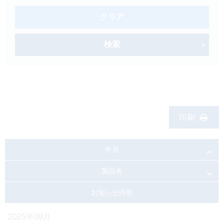
製品検索
クリア
キーワード
から探す
検索
剤型
から探す
選択してください
薬効
から探す
選択してください
新製品
オンコロジー
印刷
クリア
年月
検索
製品名
お知らせ内容
2025年09月
Japanese
English