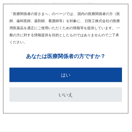
エナラプリルマレイン酸塩錠10mg「EMEC」
レニン－アンジオテンシン系阻害作用を有する医薬品
「医療関係者の皆さまへ」のページでは、 国内の医療関係者の方（医
（ACE 阻害薬、ARB 等）における「使用上の注意」改訂
師、歯科医師、薬剤師、看護師等）を対象に、 日医工株式会社の医療
のお知らせ
用医薬品を適正にご使用いただくための情報等を提供しています。 一
般の方に対する情報提供を目的としたものではありませんのでご了承
ください。
2023年05月
エナラプリルマレイン酸塩錠10mg「EMEC」
あなたは
医療関係者の方ですか？
レニン－アンジオテンシン系阻害作用を有する医薬品
（ACE 阻害薬、ARB 等）における「使用上の注意」改訂
のお知らせ
はい
2022年03月
いいえ
エナラプリルマレイン酸塩錠10mg「EMEC」
「禁忌」及び「使用上の注意」改訂のお知らせ