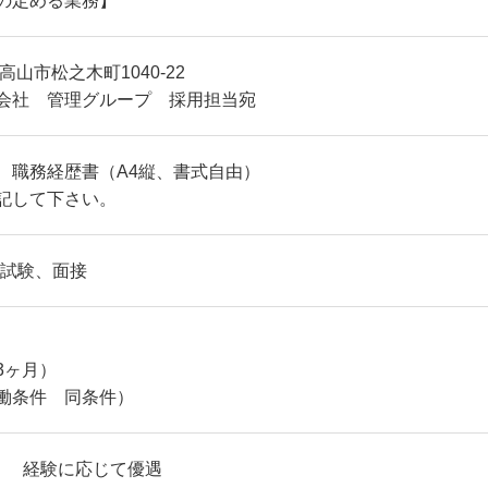
の定める業務】
県高山市松之木町1040-22
会社 管理グループ 採用担当宛
、職務経歴書（A4縦、書式自由）
記して下さい。
性試験、面接
3ヶ月）
働条件 同条件）
円～ 経験に応じて優遇