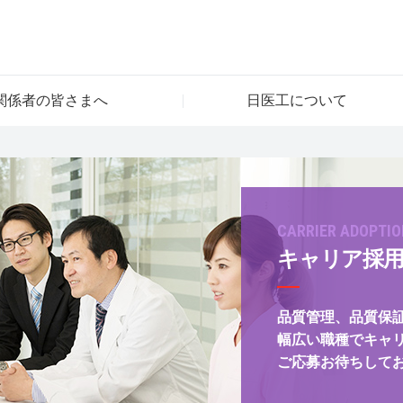
関係者の皆さまへ
日医工について
CARRIER ADOPTIO
キャリア採
品質管理、品質保
幅広い職種でキャ
ご応募お待ちして