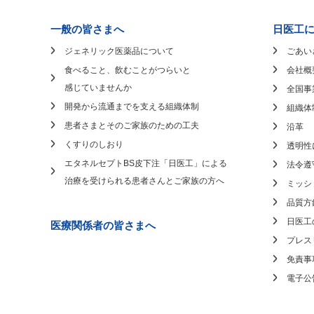
一般の皆さまへ
日医工
ジェネリック医薬品について
ごあい
食べること、飲むことがつらいと
会社概
感じていませんか
全国事
開発から流通までを支える組織体制
組織体
患者さまとそのご家族のための工夫
沿革
くすりのしおり
透明性
エタネルセプトBS皮下注「日医工」による
法令遵
治療を受けられる患者さんとご家族の方へ
ミッシ
品質方
日医工
医療関係者の皆さまへ
プレス
免責事
電子公