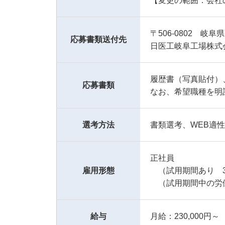
【変更の範囲：会社
〒506-0802 岐阜
応募書類送付先
日医工岐阜工場株式
履歴書（写真貼付）
応募書類
なお、希望職種を明
選考方法
書類選考、WEB適
正社員
雇用形態
（試用期間あり 
（試用期間中の労
給与
月給：230,000