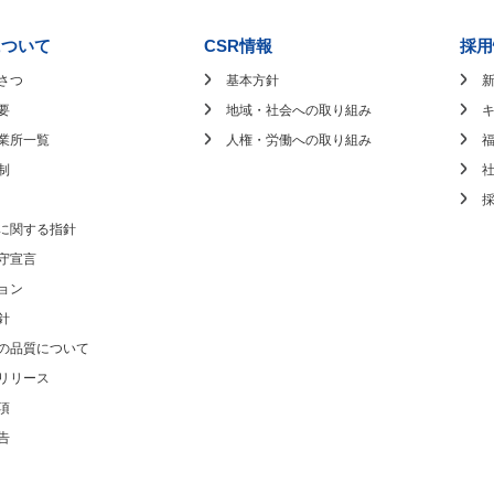
について
CSR情報
採用
さつ
基本方針
要
地域・社会への取り組み
業所一覧
人権・労働への取り組み
制
に関する指針
守宣言
ョン
針
の品質について
リリース
項
告