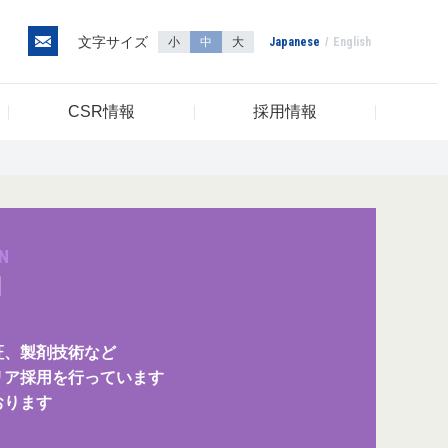
文字サイズ
小
中
大
Japanese
English
CSR情報
採用情報
N
用
証、製剤技術など
リア採用を行っています
おります