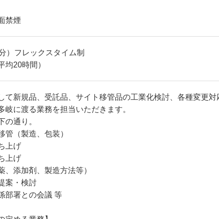
面禁煙
憩60分）フレックスタイム制
平均20時間）
して新規品、受託品、サイト移管品の工業化検討、各種変更対
多岐に渡る業務を担当いただきます。
下の通り。
移管（製造、包装）
ち上げ
ち上げ
薬、添加剤、製造方法等）
提案・検討
係部署との会議 等