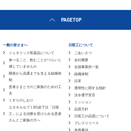
PAGETOP
一般の皆さまへ
日医工について
ジェネリック医薬品について
ごあいさつ
食べること、飲むことがつらいと
会社概要
感じていませんか
全国事業所一覧
開発から流通までを支える組織体
組織体制
制
沿革
患者さまとそのご家族のための工
透明性に関する指針
夫
法令遵守宣言
くすりのしおり
ミッション
エタネルセプトBS皮下注「日医
品質方針
工」による
治療を受けられる患者
日医工の品質について
さんとご家族の方へ
プレスリリース
免責事項