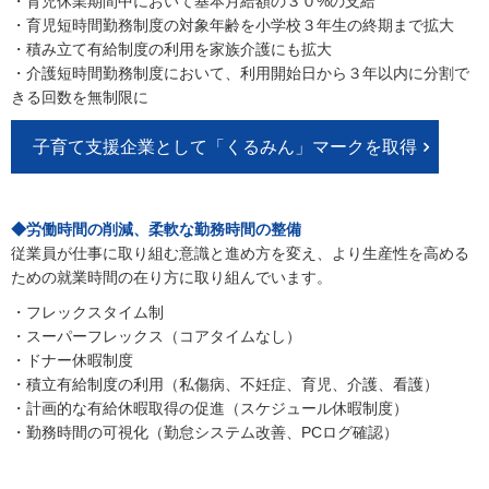
・育児休業期間中において基本月給額の３０%の支給
・育児短時間勤務制度の対象年齢を小学校３年生の終期まで拡大
・積み立て有給制度の利用を家族介護にも拡大
・介護短時間勤務制度において、利用開始日から３年以内に分割で
きる回数を無制限に
子育て支援企業として「くるみん」マークを取得
◆労働時間の削減、柔軟な勤務時間の整備
従業員が仕事に取り組む意識と進め方を変え、より生産性を高める
ための就業時間の在り方に取り組んでいます。
・フレックスタイム制
・スーパーフレックス（コアタイムなし）
・ドナー休暇制度
・積立有給制度の利用（私傷病、不妊症、育児、介護、看護）
・計画的な有給休暇取得の促進（スケジュール休暇制度）
・勤務時間の可視化（勤怠システム改善、PCログ確認）