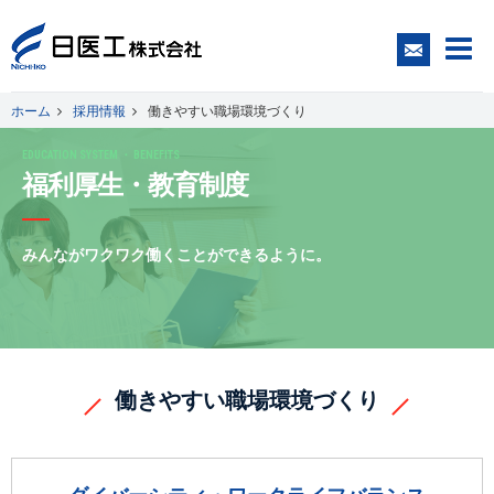
ホーム
採用情報
働きやすい職場環境づくり
EDUCATION SYSTEM ・ BENEFITS
一般の皆さまへ
福利厚生・教育制度
医療関係者の皆さまへ
みんながワクワク働くことができるように。
日医工について
CSR
働きやすい職場環境づくり
採用情報