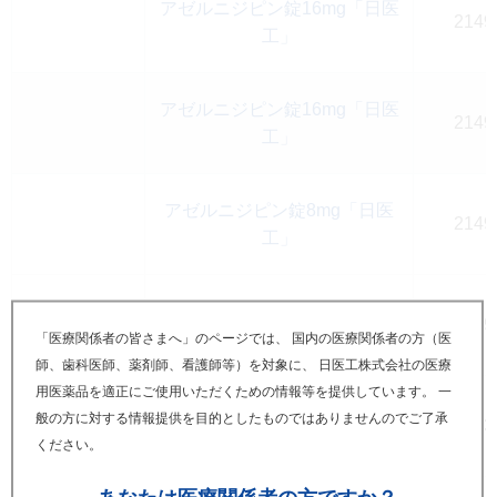
アゼルニジピン錠16mg「日医
2149
工」
アゼルニジピン錠16mg「日医
2149
工」
アゼルニジピン錠8mg「日医
2149
工」
アゼルニジピン錠8mg「日医
2149
工」
「医療関係者の皆さまへ」のページでは、 国内の医療関係者の方（医
師、歯科医師、薬剤師、看護師等）を対象に、 日医工株式会社の医療
用医薬品を適正にご使用いただくための情報等を提供しています。 一
般の方に対する情報提供を目的としたものではありませんのでご了承
アテノロール錠25mg「NIG」
2123
ください。