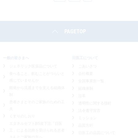
PAGETOP
一般の皆さまへ
日医工について
ジェネリック医薬品について
ごあいさつ
食べること、飲むことがつらいと
会社概要
感じていませんか
全国事業所一覧
開発から流通までを支える組織体
組織体制
制
沿革
患者さまとそのご家族のための工
透明性に関する指針
夫
法令遵守宣言
くすりのしおり
ミッション
エタネルセプトBS皮下注「日医
品質方針
工」による
治療を受けられる患者
日医工の品質について
さんとご家族の方へ