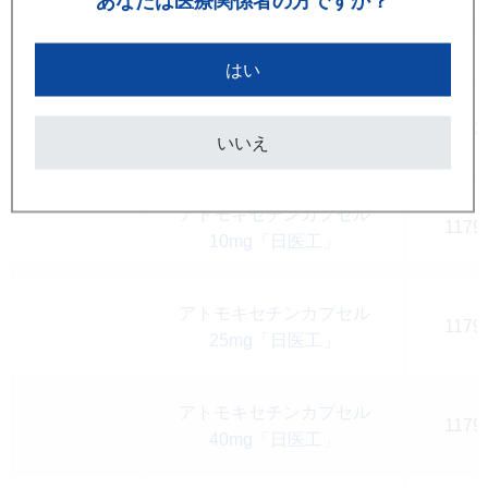
あなたは
医療関係者の方ですか？
アテノロール錠50mg「NIG」
2123
はい
アデホスコーワ腸溶錠20
3992
いいえ
アトモキセチンカプセル
1179
10mg「日医工」
アトモキセチンカプセル
1179
25mg「日医工」
アトモキセチンカプセル
1179
40mg「日医工」