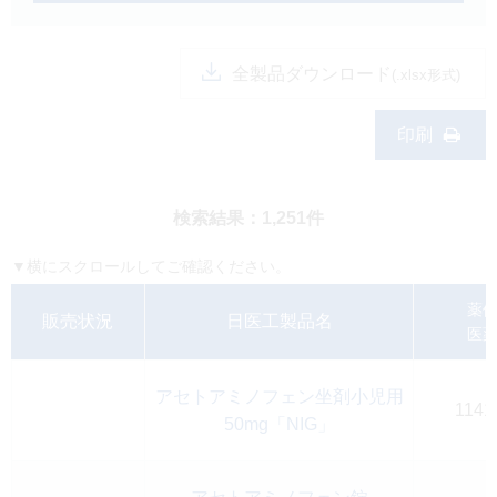
製品検索
キーワード
から探す
全製品ダウンロード
(.xlsx形式)
剤型
から探す
印刷
選択してください
薬効
から探す
検索結果：1,251件
選択してください
新製品
オンコロジー
▼横にスクロールしてご確認ください。
クリア
薬
販売状況
日医工製品名
医
検索
アセトアミノフェン坐剤小児用
1141
50mg「NIG」
Japanese
English