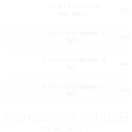
アトモキセチンカプセル
1179
5mg「日医工」
アトルバスタチン錠10mg「日
2189
医工」
アトルバスタチン錠10mg「日
2189
医工」
アトルバスタチン錠10mg「日
2189
医工」
‹
1
2
3
4
5
6
7
8
9
10
...
62
63
›