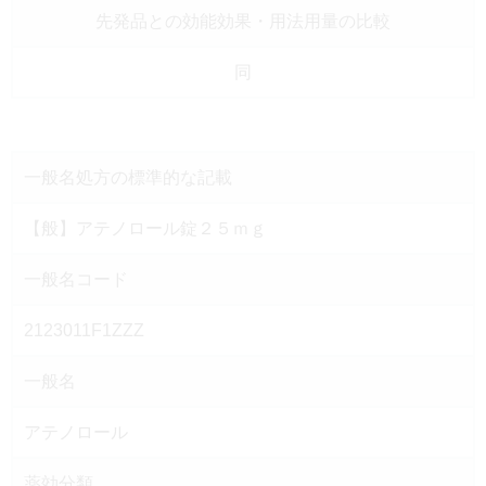
先発品との効能効果
・用法用量の比較
同
一般名処方の
標準的な記載
【般】アテノロール錠２５ｍｇ
一般名コード
2123011F1ZZZ
一般名
アテノロール
薬効分類