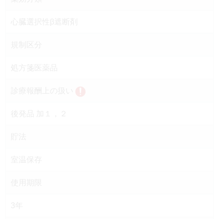
心臓選択性β遮断剤
規制区分
処方箋医薬品
診療報酬上の扱い
後発品 加１，２
貯法
室温保存
使用期限
3年