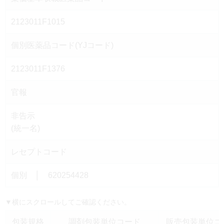
2123011F1015
個別医薬品コード(YJコード)
2123011F1376
官報
非告示
(統一名)
レセプトコード
個別 │ 620254428
▼横にスクロールしてご確認ください。
包装規格
調剤包装単位コード
販売包装単位コー