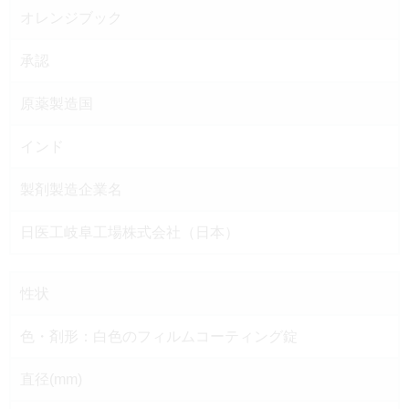
オレンジブック
承認
原薬製造国
インド
製剤製造企業名
日医工岐阜工場株式会社（日本）
性状
色・剤形：白色のフィルムコーティング錠
直径(mm)