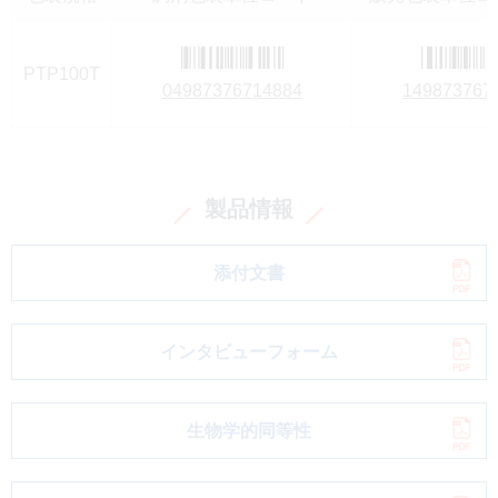
PTP100T
04987376714884
149873767
製品情報
添付文書
インタビューフォーム
生物学的同等性