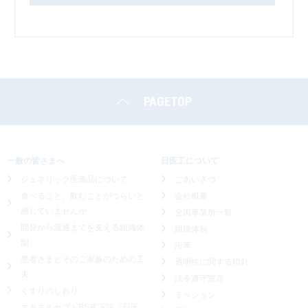
PAGETOP
一般の皆さまへ
日医工について
ジェネリック医薬品について
ごあいさつ
食べること、飲むことがつらいと
会社概要
感じていませんか
全国事業所一覧
開発から流通までを支える組織体
組織体制
制
沿革
患者さまとそのご家族のための工
透明性に関する指針
夫
法令遵守宣言
くすりのしおり
ミッション
エタネルセプトBS皮下注「日医