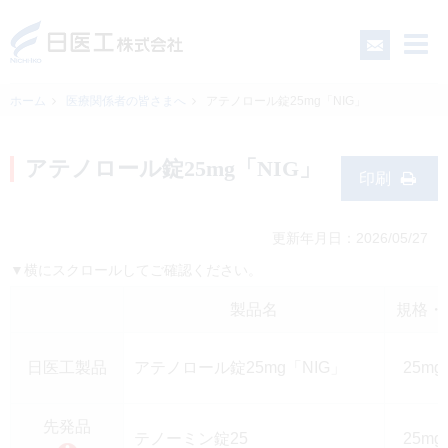
ホーム
医療関係者の皆さまへ
アテノロール錠25mg「NIG」
一般の皆さまへ
アテノロール錠25mg「NIG」
印刷
医療関係者の皆さまへ
更新年月日：2026/05/27
▼横にスクロールしてご確認ください。
日医工について
製品名
規格・
CSR
日医工製品
アテノロール錠25mg「NIG」
25mg
採用情報
先発品
テノーミン錠25
25mg