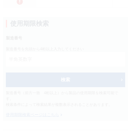
製品検索
キーワード
から探す
使用期限検索
剤型
から探す
製造番号
選択してください
製造番号を先頭から4桁以上入力してください
薬効
から探す
選択してください
新製品
オンコロジー
クリア
検索
製造番号（前方一致 4桁以上）から製品の使用期限を検索可能で
検索
す。
検索条件によって検索結果が複数表示されることがあります。
使用期限検索ページはこちら
Japanese
English