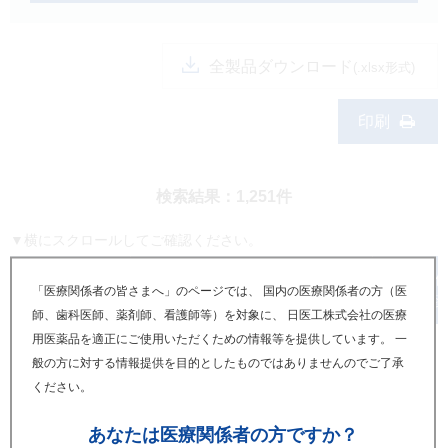
製品検索
キーワード
から探す
全製品ダウンロード
(.xlsx形式)
剤型
から探す
印刷
選択してください
薬効
から探す
検索結果：1,251件
選択してください
新製品
オンコロジー
▼横にスクロールしてご確認ください。
クリア
薬
販売状況
日医工製品名
「医療関係者の皆さまへ」のページでは、 国内の医療関係者の方（医
医
師、歯科医師、薬剤師、看護師等）を対象に、 日医工株式会社の医療
検索
用医薬品を適正にご使用いただくための情報等を提供しています。 一
般の方に対する情報提供を目的としたものではありませんのでご了承
‹
1
2
...
54
55
56
57
58
59
ください。
60
61
62
63
›
Japanese
English
あなたは
医療関係者の方ですか？