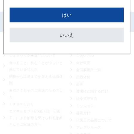
はい
PAGETOP
いいえ
一般の皆さまへ
日医工について
ジェネリック医薬品について
ごあいさつ
食べること、飲むことがつらいと
会社概要
感じていませんか
全国事業所一覧
開発から流通までを支える組織体
組織体制
制
沿革
患者さまとそのご家族のための工
透明性に関する指針
夫
法令遵守宣言
くすりのしおり
ミッション
エタネルセプトBS皮下注「日医
品質方針
工」による
治療を受けられる患者
日医工の品質について
さんとご家族の方へ
プレスリリース