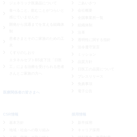
ジェネリック医薬品について
ごあいさつ
食べること、飲むことがつらいと
会社概要
感じていませんか
全国事業所一覧
開発から流通までを支える組織体
組織体制
制
沿革
患者さまとそのご家族のための工
透明性に関する指針
夫
法令遵守宣言
くすりのしおり
ミッション
エタネルセプトBS皮下注「日医
品質方針
工」による
治療を受けられる患者
日医工の品質について
さんとご家族の方へ
プレスリリース
免責事項
電子公告
医療関係者の皆さまへ
CSR情報
採用情報
基本方針
新卒採用
地域・社会への取り組み
キャリア採用