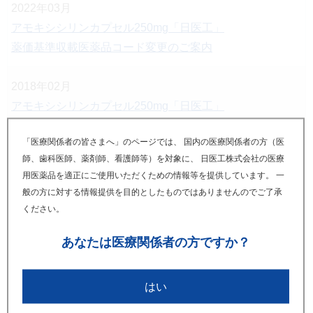
2022年03月
アモキシシリンカプセル250mg「日医工」
薬価基準収載医薬品コード変更のご案内
2018年02月
アモキシシリンカプセル250mg「日医工」
日医工ファーマ株式会社への承継のご案内(最終報)
「医療関係者の皆さまへ」のページでは、 国内の医療関係者の方（医
師、歯科医師、薬剤師、看護師等）を対象に、 日医工株式会社の医療
2017年07月
用医薬品を適正にご使用いただくための情報等を提供しています。 一
アモキシシリンカプセル250mg「日医工」
般の方に対する情報提供を目的としたものではありませんのでご了承
日医工ファーマ株式会社への承継のご案内（第四報）
ください。
あなたは
医療関係者の方ですか？
2017年05月
アモキシシリンカプセル250mg「日医工」
日医工ファーマ株式会社への承継のご案内（第三報）
はい