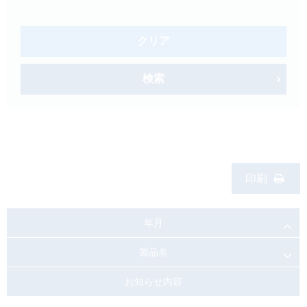
製品検索
キーワード
から探す
クリア
剤型
から探す
検索
選択してください
薬効
から探す
選択してください
新製品
オンコロジー
印刷
クリア
検索
年月
製品名
お知らせ内容
Japanese
English