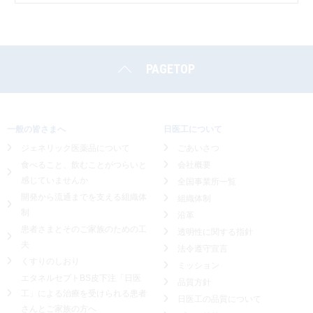
PAGETOP
一般の皆さまへ
日医工について
ジェネリック医薬品について
ごあいさつ
食べること、飲むことがつらいと
会社概要
感じていませんか
全国事業所一覧
開発から流通までを支える組織体
組織体制
制
沿革
患者さまとそのご家族のための工
透明性に関する指針
夫
法令遵守宣言
くすりのしおり
ミッション
エタネルセプトBS皮下注「日医
品質方針
工」による
治療を受けられる患者
日医工の品質について
さんとご家族の方へ