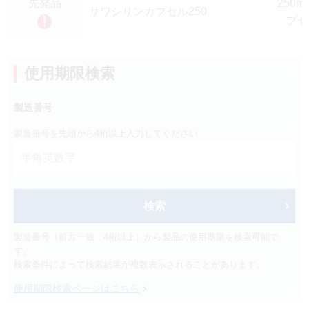
先発品
250m
製品検索
サワシリンカプセル250
プセ
キーワード
から探す
使用期限検索
剤型
から探す
選択してください
製造番号
薬効
から探す
製造番号を先頭から4桁以上入力してください
選択してください
新製品
オンコロジー
クリア
検索
検索
製造番号（前方一致 4桁以上）から製品の使用期限を検索可能で
す。
検索条件によって検索結果が複数表示されることがあります。
使用期限検索ページはこちら
Japanese
English