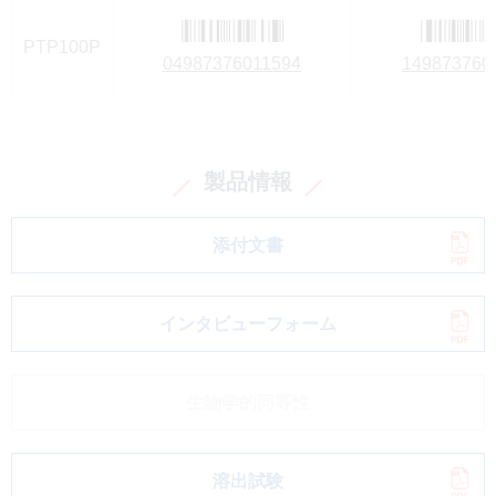
PTP100P
04987376011594
149873760
製品情報
添付文書
インタビューフォーム
生物学的同等性
溶出試験