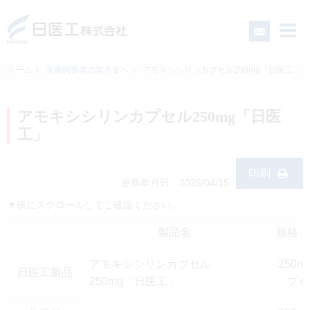
ホーム
医療関係者の皆さまへ
アモキシシリンカプセル250mg「日医工」
一般の皆さまへ
アモキシシリンカプセル250mg「日医
工」
医療関係者の皆さまへ
印刷
更新年月日：2026/04/15
日医工について
▼横にスクロールしてご確認ください。
CSR
製品名
規格・
アモキシシリンカプセル
250m
日医工製品
採用情報
250mg「日医工」
プセ