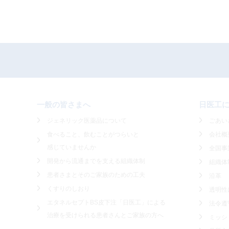
一般の皆さまへ
日医工
ジェネリック医薬品について
ごあい
食べること、飲むことがつらいと
会社概
感じていませんか
全国事
開発から流通までを支える組織体制
組織体
患者さまとそのご家族のための工夫
沿革
くすりのしおり
透明性
エタネルセプトBS皮下注「日医工」による
法令遵
治療を受けられる患者さんとご家族の方へ
ミッシ