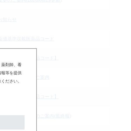
のご案内(2026/06/29更新)
お知らせ
薬価基準収載医薬品コード
薬価基準収載医薬品コード】
、薬剤師、看
情報等を提供
薬品コード変更のご案内
承ください。
薬価基準収載医薬品コード】
株式会社への承継のご案内(最終報)