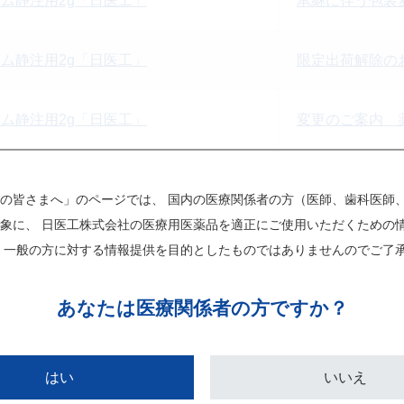
ム静注用2g「日医工」
承継に伴う包装変更
ム静注用2g「日医工」
限定出荷解除の
ム静注用2g「日医工」
変更のご案内 
ム静注用2g「日医工」
変更のご案内【
の皆さまへ」のページでは、 国内の医療関係者の方（医師、歯科医師
象に、 日医工株式会社の医療用医薬品を適正にご使用いただくための
ム静注用2g「日医工」
薬価基準収載医
 一般の方に対する情報提供を目的としたものではありませんのでご了
ム静注用2g「日医工」
変更のご案内【
あなたは
医療関係者の方ですか？
ム静注用2g「日医工」
日医工ファーマ
はい
いいえ