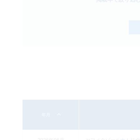
製品検索
キーワード
から探す
剤型
から探す
選択してください
薬効
から探す
選択してください
クリア
年月