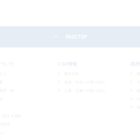
PAGETOP
について
CSR情報
採用
さつ
基本方針
要
地域・社会への取り組み
業所一覧
人権・労働への取り組み
制
に関する指針
守宣言
ョン