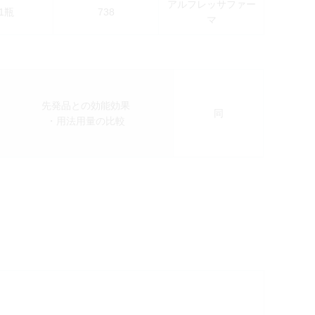
アルフレッサファー
g1瓶
738
マ
先発品との効能効果
同
・用法用量の比較
検索