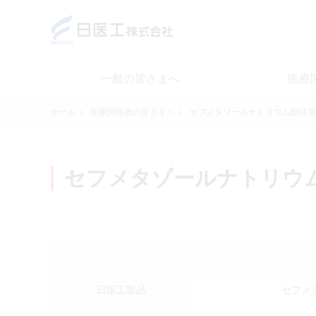
一般の皆さまへ
医療
一般の皆さまへ
ホーム
医療関係者の皆さまへ
セフメタゾールナトリウム静注用
医療関係者の皆さまへ
セフメタゾールナトリウム
日医工について
CSR
採用情報
日医工製品
セフメ