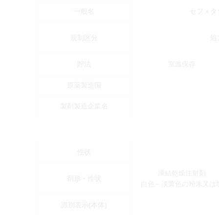
一般名
セフメタ
規制区分
処
貯法
室温保存
原薬製造国
製剤製造企業名
性状
凍結乾燥注射剤
剤形・性状
白色～淡黄色の粉末又は
識別表示(本体)