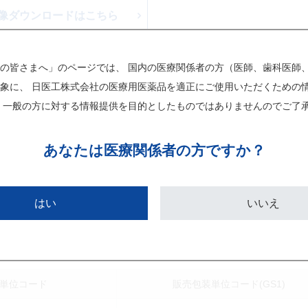
像ダウンロードはこちら
の皆さまへ」のページでは、 国内の医療関係者の方（医師、歯科医師
象に、 日医工株式会社の医療用医薬品を適正にご使用いただくための
チェックした画像をダウンロード
 一般の方に対する情報提供を目的としたものではありませんのでご了
あなたは
医療関係者の方ですか？
はい
いいえ
2408F4152
個別医薬品コード(YJコード)
告示
レセプトコード
単位コード
販売包装単位コード(GS1)