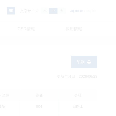
文字サイズ
小
中
大
Japanese
English
CSR情報
採用情報
印刷
更新年月日：2026/06/29
・単位
薬価
会社
g1瓶
804
日医工