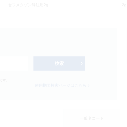
セフメタゾン静注用2g
2
検索
新製品
オンコロジー
です。
使用期限検索ページはこちら
Japanese
English
一般名コード