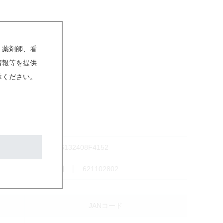
、薬剤師、看
情報等を提供
承ください。
6132408F4152
個別 │ 621102802
JANコード