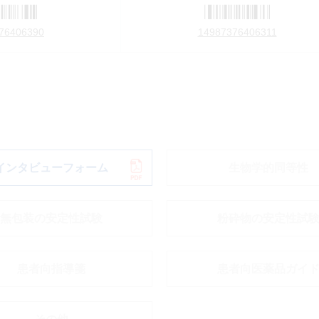
76406390
14987376406311
インタビューフォーム
生物学的同等性
無包装の安定性試験
粉砕物の安定性試
患者向指導箋
患者向医薬品ガイ