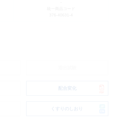
－
統一商品コード
376-40631-4
溶出試験
験
配合変化
ド
くすりのしおり