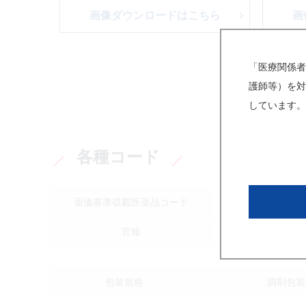
画像ダウンロードはこちら
画
「医療関係者
護師等）を対
しています。
各種コード
薬価基準収載医薬品コード
613
官報
包装規格
調剤包装