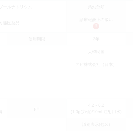
ゾールナトリウム
薬効分類
診療報酬上の扱い
方箋医薬品
使用期限
2年
大韓民国
アピ株式会社（日本）
4.2～6.2
pH
塊
(1.0g(力価)/10mL注射用水)
識別表示(包装)