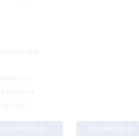
その他
026/06/29更新)
収載医薬品コード
収載医薬品コード】
ド変更のご案内
適正使用情報等一覧へ
製品仕様変更等一覧へ