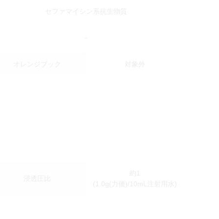
セファマイシン系抗生物質
－
オレンジブック
対象外
約1
浸透圧比
(1.0g(力価)/10mL注射用水)