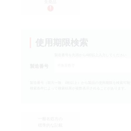
先発品
製品検索
キーワード
から探す
剤型
から探す
使用期限検索
選択してください
薬効
から探す
製造番号を先頭から4桁以上入力してください
選択してください
製造番号
クリア
製造番号（前方一致 4桁以上）から製品の使用期限を検索可能
検索条件によって検索結果が複数表示されることがあります。
一般名処方の
標準的な記載