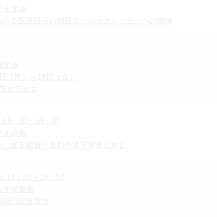
マチ学会
おける医療経済的問題点とバイオシミラーへの期待
療学会
17日（木）～18日（金）
1階ホワイエ
新製品
オンコロジー
13：30～14：30
学術総会
床 服薬困難と薬剤性嚥下障害に挑む
）18：20～19：50
会学術集会
Japanese
English
治療の財政負担