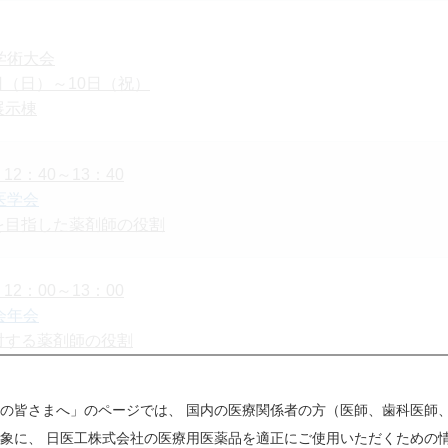
学術大会
9日（日）～10日（祝）
展示棟
12：40～13：40
医学会
を目指した薬剤師の役割
12：00～13：00
会年会
対する薬剤師の役割
対応するアルゴリズムの活用―
の皆さまへ」のページでは、 国内の医療関係者の方（医師、歯科医師
11：20～12：20
象に、 日医工株式会社の医療用医薬品を適正にご使用いただくための