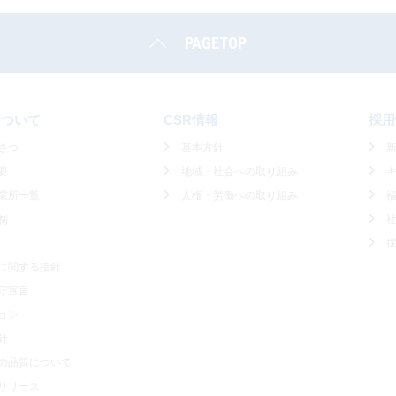
PAGETOP
について
CSR情報
採用
さつ
基本方針
要
地域・社会への取り組み
業所一覧
人権・労働への取り組み
制
に関する指針
守宣言
ョン
針
の品質について
リリース