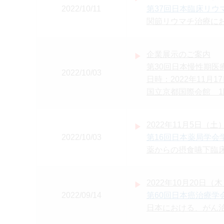
2022/10/11
第37回日本臨床リウ
製品検索
関節リウマチ治療に
キーワード
から探す
企業展示のご案内
剤型
から探す
第30回日本慢性期医
選択してください
2022/10/03
日時：2022年11月
薬効
から探す
国立京都国際会館 
選択してください
2022年11月5日（土）
クリア
2022/10/03
第16回日本薬局学会
薬からの摂食嚥下臨
2022年10月20日（木
2022/09/14
第60回日本癌治療学
日本における、がん