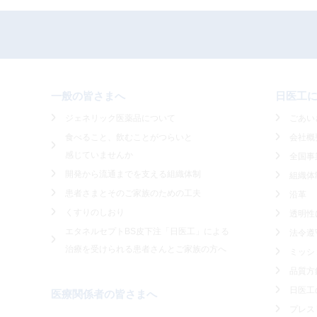
一般の皆さまへ
日医工
ジェネリック医薬品について
ごあい
食べること、飲むことがつらいと
会社概
感じていませんか
全国事
開発から流通までを支える組織体制
組織体
患者さまとそのご家族のための工夫
沿革
くすりのしおり
透明性
エタネルセプトBS皮下注「日医工」による
法令遵
治療を受けられる患者さんとご家族の方へ
ミッシ
品質方
日医工
医療関係者の皆さまへ
プレス