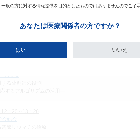
リハビリテーション学会学術大会
 一般の方に対する情報提供を目的としたものではありませんのでご了
下支援チームと薬剤師の連携
あなたは
医療関係者の方ですか？
（土）11：30～12：30
薬品・バイオシミラー学会第16回学術大会
採用への取り組み～琉球大学病院での医薬品安定供給について
はい
いいえ
12：30～13：30
学術大会
対する薬剤師の役割
対応するアルゴリズムの活用―
12：20～13：20
学会総会
る関節リウマチの治療