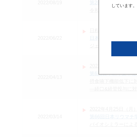
2022/08/19
第28回日本摂食嚥下
しています。
令和4年度版 摂食嚥
日程：2022年8月6日
2022/06/22
日本ジェネリック医
ジェネリック医薬品
2022年5月15日（日）
第6回日本老年薬学会
2022/04/13
摂食嚥下機能低下に
―経口&経管投与に
2022年4月25日（月）
2022/03/14
第66回日本リウマチ
バイオシミラーによ