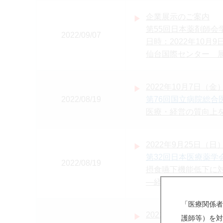
企業展示のご案内
第55回日本薬剤師会
2022/09/07
日時：2022年10月
仙台国際センター 
2022年10月7日（金）
2022/08/19
第76回国立病院総合
医療・経営の質向上
2022年9月25日（日）
第32回日本医療薬学
2022/08/19
摂食嚥下機能低下に
―経口＆経管投与に
「医療関係者
2022年9月24日（土）
護師等）を対