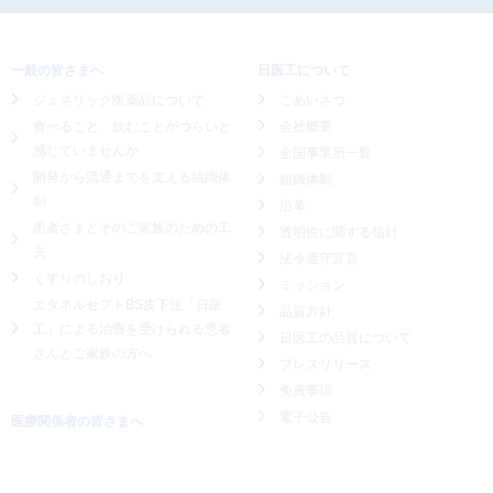
一般の皆さまへ
日医工について
ジェネリック医薬品について
ごあいさつ
食べること、飲むことがつらいと
会社概要
感じていませんか
全国事業所一覧
開発から流通までを支える組織体
組織体制
制
沿革
患者さまとそのご家族のための工
透明性に関する指針
夫
法令遵守宣言
くすりのしおり
ミッション
エタネルセプトBS皮下注「日医
品質方針
工」による
治療を受けられる患者
日医工の品質について
さんとご家族の方へ
プレスリリース
免責事項
電子公告
医療関係者の皆さまへ