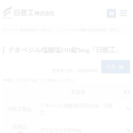
ホーム
医療関係者の皆さまへ
ドネペジル塩酸塩OD錠5mg「日医工」
一般の皆さまへ
ドネペジル塩酸塩OD錠5mg「日医工」
医療関係者の皆さまへ
印刷
更新年月日：2026/04/01
▼横にスクロールしてご確認ください。
日医工について
製品名
規格
CSR
ドネペジル塩酸塩OD錠5mg「日医
日医工製品
5
工」
採用情報
先発品
アリセプトD錠5mg
5