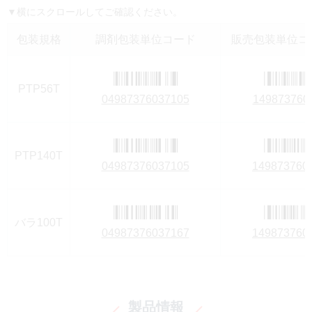
▼横にスクロールしてご確認ください。
包装規格
調剤包装単位コード
販売包装単位コー
PTP56T
04987376037105
149873760
PTP140T
04987376037105
149873760
バラ100T
04987376037167
149873760
製品情報