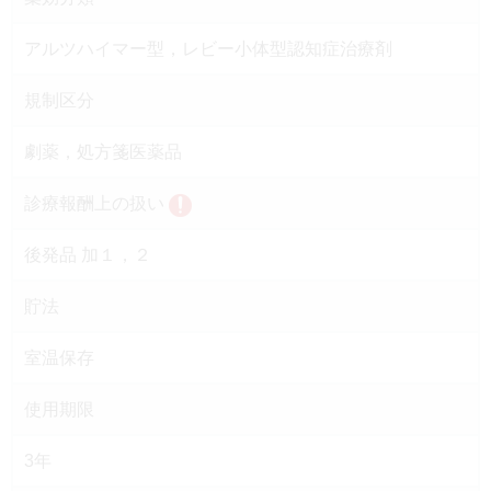
アルツハイマー型，レビー小体型認知症治療剤
規制区分
劇薬，処方箋医薬品
診療報酬上の扱い
後発品 加１，２
貯法
室温保存
使用期限
3年