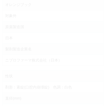
オレンジブック
対象外
原薬製造国
日本
製剤製造企業名
ニプロファーマ株式会社（日本）
性状
剤形：素錠(口腔内崩壊錠) 色調：白色
直径(mm)