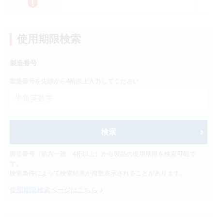
製品検索
キーワード
から探す
使用期限検索
剤型
から探す
製造番号
選択してください
製造番号を先頭から4桁以上入力してください
薬効
から探す
選択してください
新製品
オンコロジー
クリア
検索
製造番号（前方一致 4桁以上）から製品の使用期限を検索可能で
検索
す。
検索条件によって検索結果が複数表示されることがあります。
使用期限検索ページはこちら
Japanese
English