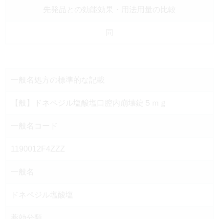
先発品との効能効果
・用法用量の比較
同
一般名処方の
標準的な記載
【般】ドネペジル塩酸塩口腔内崩壊錠５ｍｇ
一般名コード
1190012F4ZZZ
一般名
ドネペジル塩酸塩
薬効分類