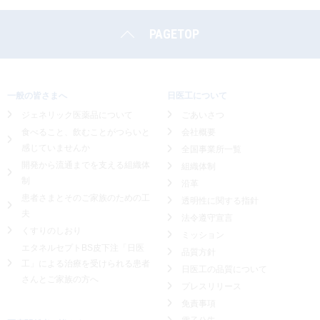
PAGETOP
一般の皆さまへ
日医工について
ジェネリック医薬品について
ごあいさつ
食べること、飲むことがつらいと
会社概要
感じていませんか
全国事業所一覧
開発から流通までを支える組織体
組織体制
制
沿革
患者さまとそのご家族のための工
透明性に関する指針
夫
法令遵守宣言
くすりのしおり
ミッション
エタネルセプトBS皮下注「日医
品質方針
工」による
治療を受けられる患者
日医工の品質について
さんとご家族の方へ
プレスリリース
免責事項