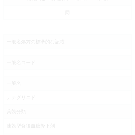
同
一般名処方の
標準的な記載
一般名コード
一般名
ナテグリニド
薬効分類
速効型食後血糖降下剤