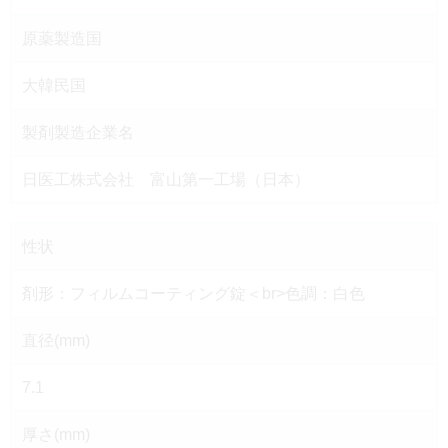
原薬製造国
大韓民国
製剤製造企業名
日医工株式会社 富山第一工場（日本）
性状
剤形：フィルムコーティング錠＜br>色調：白色
直径(mm)
7.1
厚さ(mm)