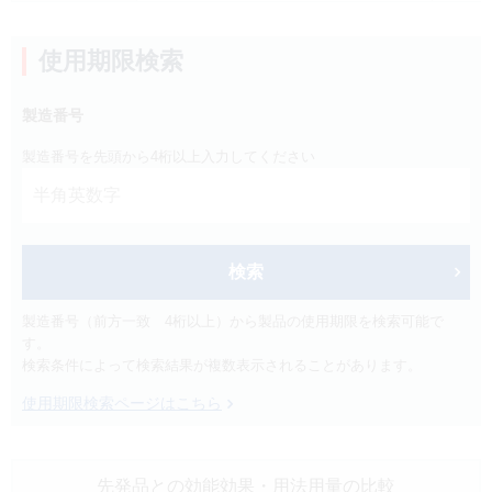
製品検索
キーワード
から探す
使用期限検索
製造番号
剤型
から探す
選択してください
製造番号を先頭から4桁以上入力してください
薬効
から探す
選択してください
新製品
オンコロジー
検索
クリア
製造番号（前方一致 4桁以上）から製品の使用期限を検索可能で
す。
検索
検索条件によって検索結果が複数表示されることがあります。
使用期限検索ページはこちら
先発品との効能効果
・用法用量の比較
Japanese
English