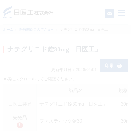
ホーム
医療関係者の皆さまへ
ナテグリニド錠30mg「日医工」
一般の皆さまへ
ナテグリニド錠30mg「日医工」
医療関係者の皆さまへ
印刷
更新年月日：2026/04/01
▼横にスクロールしてご確認ください。
日医工について
製品名
規格
CSR
日医工製品
ナテグリニド錠30mg「日医工」
30m
採用情報
先発品
ファスティック錠30
30m