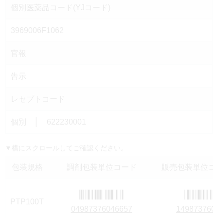
個別医薬品コード(YJコード)
3969006F1062
官報
告示
レセプトコード
個別 │ 622230001
▼横にスクロールしてご確認ください。
包装規格
調剤包装単位コード
販売包装単位コー
PTP100T
04987376046657
149873760