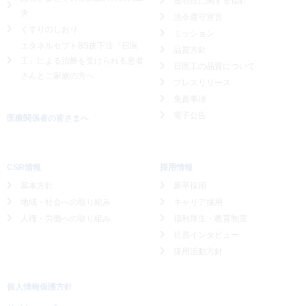
透明性に関する指針
夫
法令遵守宣言
くすりのしおり
ミッション
エタネルセプトBS皮下注「日医
品質方針
工」による
治療を受けられる患者
日医工の品質について
さんとご家族の方へ
プレスリリース
免責事項
電子公告
医療関係者の皆さまへ
CSR情報
採用情報
基本方針
新卒採用
地域・社会への取り組み
キャリア採用
人権・労働への取り組み
福利厚生・教育制度
社員インタビュー
採用活動方針
個人情報保護方針