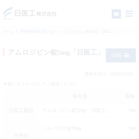
ホーム
医療関係者の皆さまへ
アムロジピン錠5mg「日医工」
一般の皆さまへ
アムロジピン錠5mg「日医工」
印刷
医療関係者の皆さまへ
更新年月日：2026/07/23
▼横にスクロールしてご確認ください。
日医工について
製品名
規格
CSR
日医工製品
アムロジピン錠5mg「日医工」
5m
採用情報
ノルバスク錠5mg
5m
先発品