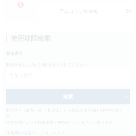
製品検索
アムロジン錠5mg
5m
キーワード
から探す
剤型
から探す
使用期限検索
選択してください
薬効
から探す
製造番号
選択してください
製造番号を先頭から4桁以上入力してください
新製品
オンコロジー
クリア
検索
検索
製造番号（前方一致 4桁以上）から製品の使用期限を検索可能で
す。
検索条件によって検索結果が複数表示されることがあります。
使用期限検索ページはこちら
Japanese
English