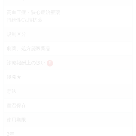
高血圧症・狭心症治療薬
持続性Ca拮抗薬
規制区分
劇薬、処方箋医薬品
診療報酬上の扱い
後発★
貯法
室温保存
使用期限
3年