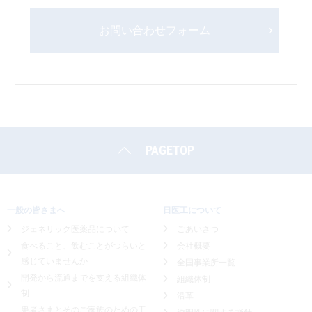
お問い合わせフォーム
PAGETOP
一般の皆さまへ
日医工について
ジェネリック医薬品について
ごあいさつ
食べること、飲むことがつらいと
会社概要
感じていませんか
全国事業所一覧
開発から流通までを支える組織体
組織体制
制
沿革
患者さまとそのご家族のための工