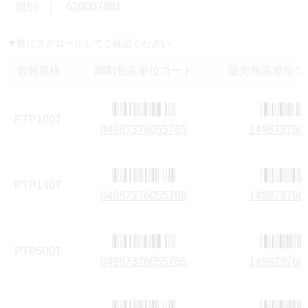
個別 │ 620007881
▼横にスクロールしてご確認ください。
包装規格
調剤包装単位コード
販売包装単位コー
PTP100T
04987376055765
149873760
PTP140T
04987376055789
149873760
PTP500T
04987376055765
149873760