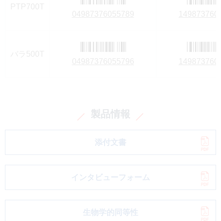
PTP700T
04987376055789
149873760
バラ500T
04987376055796
149873760
製品情報
添付文書
インタビューフォーム
生物学的同等性