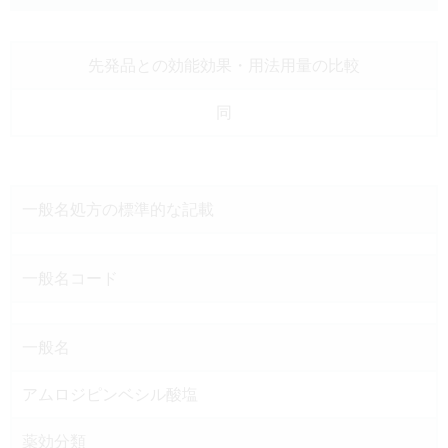
先発品との効能効果
・用法用量の比較
同
一般名処方の
標準的な記載
一般名コード
一般名
アムロジピンベシル酸塩
薬効分類