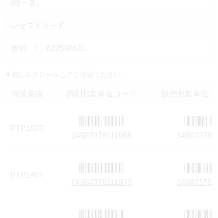
(統一名)
レセプトコード
個別 │ 622598601
▼横にスクロールしてご確認ください。
包装規格
調剤包装単位コード
販売包装単位コー
PTP100T
04987376111966
149873761
PTP140T
04987376111973
149873761