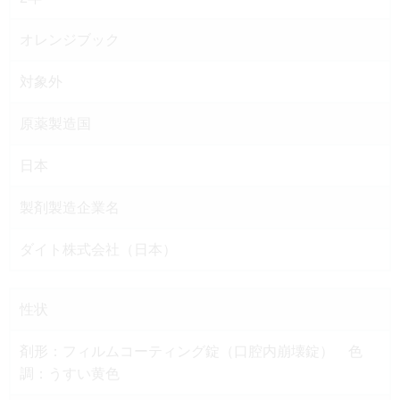
オレンジブック
対象外
原薬製造国
日本
製剤製造企業名
ダイト株式会社（日本）
性状
剤形：フィルムコーティング錠（口腔内崩壊錠） 色
調：うすい黄色