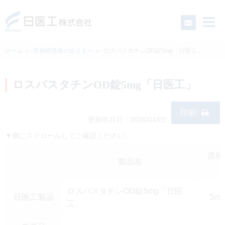
ホーム
医療関係者の皆さまへ
ロスバスタチンOD錠5mg「日医工」
一般の皆さまへ
ロスバスタチンOD錠5mg「日医工」
医療関係者の皆さまへ
印刷
更新年月日：2026/04/01
▼横にスクロールしてご確認ください。
日医工について
規格
製品名
CSR
ロスバスタチンOD錠5mg「日医
日医工製品
5m
採用情報
工」