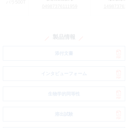
バラ500T
04987376111959
149873761
製品情報
添付文書
インタビューフォーム
生物学的同等性
溶出試験