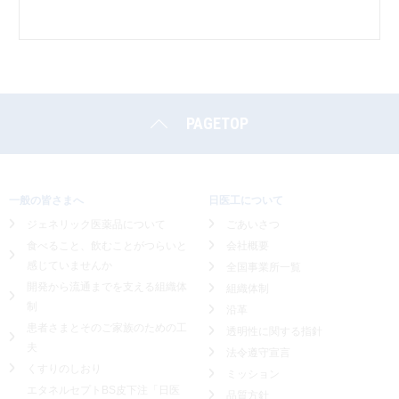
PAGETOP
一般の皆さまへ
日医工について
ジェネリック医薬品について
ごあいさつ
食べること、飲むことがつらいと
会社概要
感じていませんか
全国事業所一覧
開発から流通までを支える組織体
組織体制
制
沿革
患者さまとそのご家族のための工
透明性に関する指針
夫
法令遵守宣言
くすりのしおり
ミッション
エタネルセプトBS皮下注「日医
品質方針