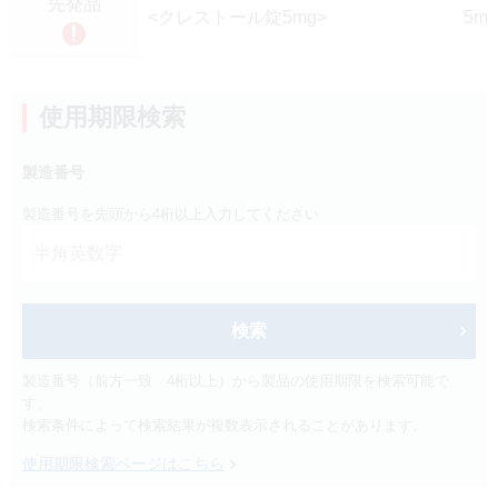
先発品
製品検索
<クレストール錠5mg>
5m
キーワード
から探す
使用期限検索
剤型
から探す
選択してください
製造番号
薬効
から探す
製造番号を先頭から4桁以上入力してください
選択してください
新製品
オンコロジー
クリア
検索
検索
製造番号（前方一致 4桁以上）から製品の使用期限を検索可能で
す。
検索条件によって検索結果が複数表示されることがあります。
使用期限検索ページはこちら
Japanese
English