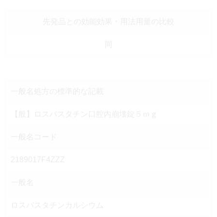
先発品との効能効果
・用法用量の比較
同
一般名処方の
標準的な記載
【般】ロスバスタチン口腔内崩壊錠５ｍｇ
一般名コード
2189017F4ZZZ
一般名
ロスバスタチンカルシウム