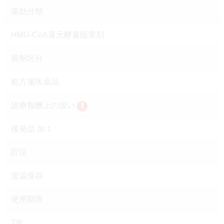
薬効分類
HMG-CoA還元酵素阻害剤
規制区分
処方箋医薬品
診療報酬上の扱い
後発品 加１
貯法
室温保存
使用期限
2年