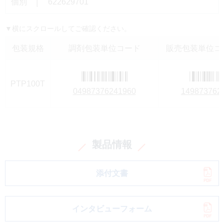
個別 │ 622629701
▼横にスクロールしてご確認ください。
包装規格
調剤包装単位コード
販売包装単位コー
PTP100T
04987376241960
149873762
製品情報
添付文書
インタビューフォーム