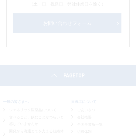
（土・日、祝祭日、弊社休業日を除く）
お問い合わせフォーム
PAGETOP
一般の皆さまへ
日医工について
ジェネリック医薬品について
ごあいさつ
食べること、飲むことがつらいと
会社概要
感じていませんか
全国事業所一覧
開発から流通までを支える組織体
組織体制