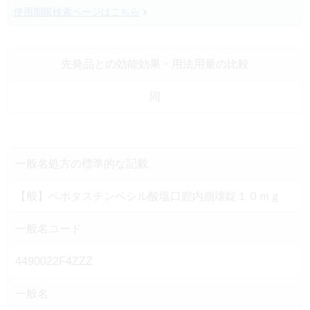
使用期限検索ページはこちら
先発品との効能効果
・用法用量の比較
同
一般名処方の
標準的な記載
【般】ベポタスチンベシル酸塩口腔内崩壊錠１０ｍｇ
一般名コード
4490022F4ZZZ
一般名