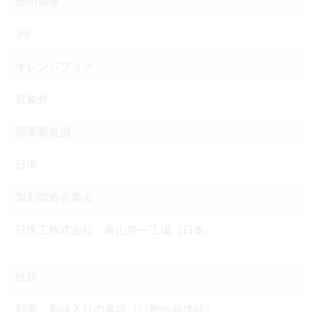
使用期限
3年
オレンジブック
対象外
原薬製造国
日本
製剤製造企業名
日医工株式会社 富山第一工場（日本）
性状
剤形：割線入りの素錠（口腔内崩壊錠）