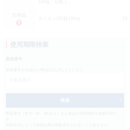
10mg「日医工」
製品検索
キーワード
から探す
先発品
タリオンOD錠10mg
10
剤型
から探す
選択してください
使用期限検索
薬効
から探す
選択してください
製造番号
新製品
オンコロジー
製造番号を先頭から4桁以上入力してください
クリア
検索
検索
製造番号（前方一致 4桁以上）から製品の使用期限を検索可能で
す。
検索条件によって検索結果が複数表示されることがあります。
Japanese
English