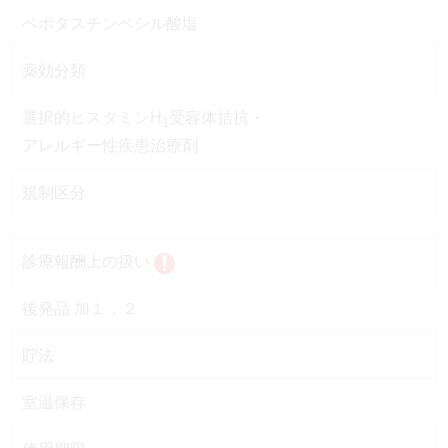
ベポタスチンベシル酸塩
薬効分類
選択的ヒスタミンH
受容体拮抗・
1
アレルギー性疾患治療剤
規制区分
診療報酬上の扱い
後発品 加１，２
貯法
室温保存