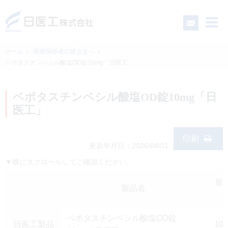
ホーム
医療関係者の皆さまへ
ベポタスチンベシル酸塩OD錠10mg「日医工」
一般の皆さまへ
ベポタスチンベシル酸塩OD錠10mg「日
医療関係者の皆さまへ
医工」
日医工について
印刷
更新年月日：2026/04/01
▼横にスクロールしてご確認ください。
CSR
規
製品名
採用情報
ベポタスチンベシル酸塩OD錠
日医工製品
10