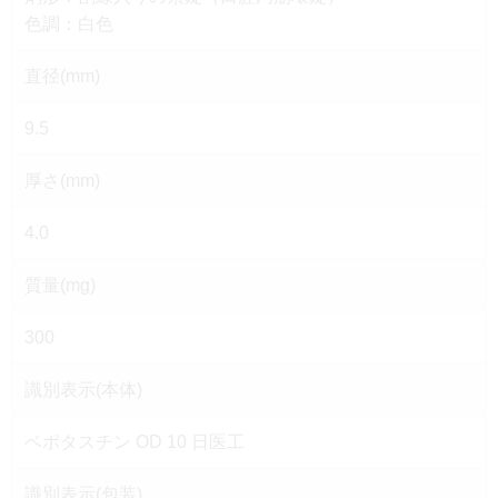
色調：白色
直径(mm)
9.5
厚さ(mm)
4.0
質量(mg)
300
識別表示(本体)
ベポタスチン OD 10 日医工
識別表示(包装)