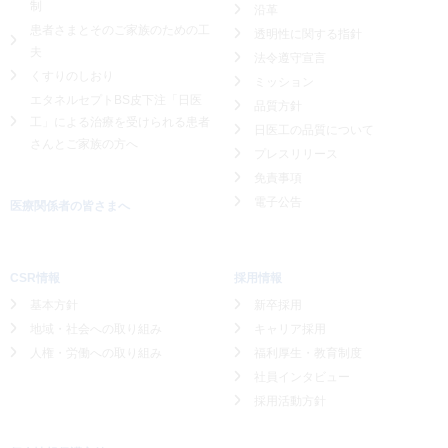
制
沿革
患者さまとそのご家族のための工
透明性に関する指針
夫
法令遵守宣言
くすりのしおり
ミッション
エタネルセプトBS皮下注「日医
品質方針
工」による
治療を受けられる患者
日医工の品質について
さんとご家族の方へ
プレスリリース
免責事項
電子公告
医療関係者の皆さまへ
CSR情報
採用情報
基本方針
新卒採用
地域・社会への取り組み
キャリア採用
人権・労働への取り組み
福利厚生・教育制度
社員インタビュー
採用活動方針