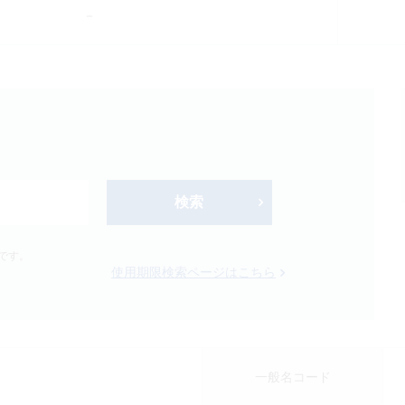
－
検索
新製品
オンコロジー
です。
使用期限検索ページはこちら
Japanese
English
一般名コード