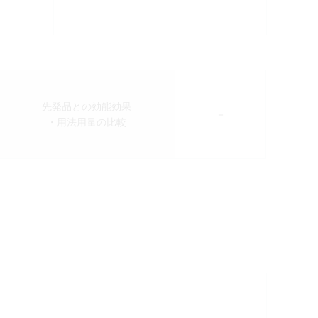
先発品との効能効果
－
・用法用量の比較
検索