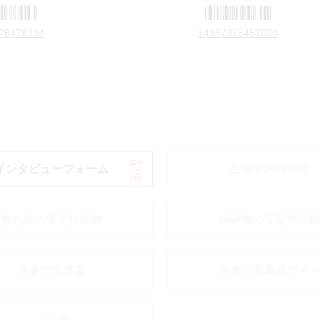
76479394
14987376457030
インタビューフォーム
生物学的同等性
無包装の安定性試験
粉砕物の安定性試
患者向指導箋
患者向医薬品ガイ