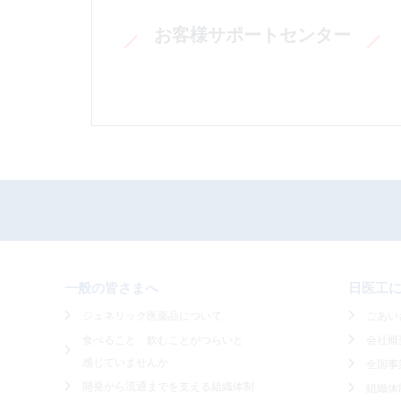
お客様サポートセンター
一般の皆さまへ
日医工
ジェネリック医薬品について
ごあい
食べること、飲むことがつらいと
会社概
感じていませんか
全国事
開発から流通までを支える組織体制
組織体