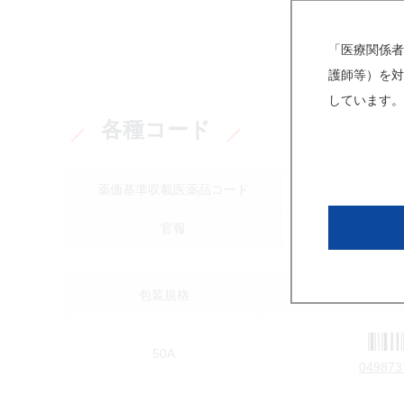
「医療関係者
護師等）を対
しています。
各種コード
薬価基準収載医薬品コード
122
官報
包装規格
調剤包装
50A
049873