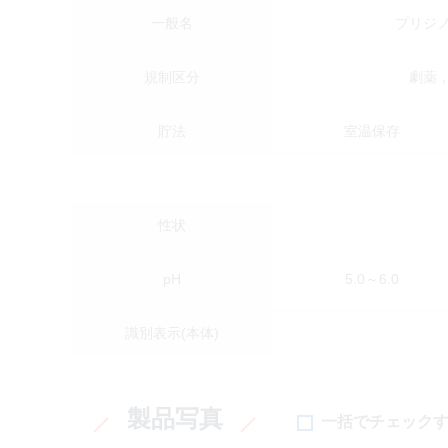
一般名
プリジ
規制区分
劇薬
貯法
室温保存
性状
pH
5.0～6.0
識別表示(本体)
製品写真
一括でチェック