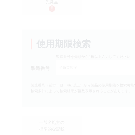
先発品
製品検索
キーワード
から探す
剤型
から探す
使用期限検索
選択してください
薬効
から探す
製造番号を先頭から4桁以上入力してください
選択してください
製造番号
クリア
製造番号（前方一致 4桁以上）から製品の使用期限を検索可能
検索条件によって検索結果が複数表示されることがあります。
一般名処方の
標準的な記載