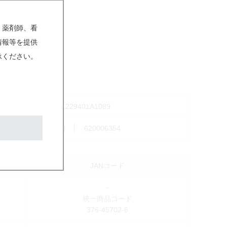
、薬剤師、看
情報等を提供
承ください。
1229401A1089
個別 │ 620006354
JANコード
－
統一商品コード
376-45702-6