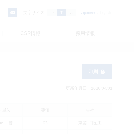
文字サイズ
小
中
大
Japanese
English
CSR情報
採用情報
印刷
更新年月日：2026/04/01
・単位
薬価
会社
1mL1管
63
東菱=日医工