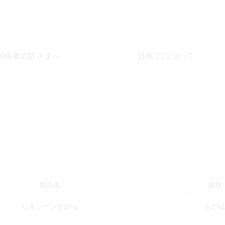
関係者の皆さまへ
日医工について
製品名
規格
ロキシーン注2mg
0.2%