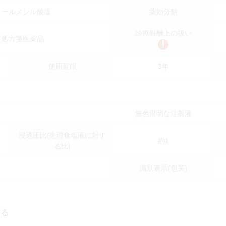
ノールメシル酸塩
薬効分類
診療報酬上の扱い
，処方箋医薬品
使用期限
3年
無色澄明な注射液
浸透圧比(生理食塩液に対す
約1
る比)
識別表示(包装)
する