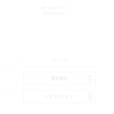
－
統一商品コード
376-45703-3
溶出試験
験
配合変化
ド
くすりのしおり