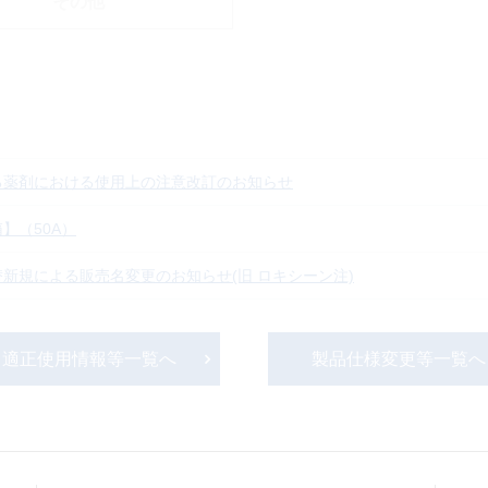
その他
る薬剤における使用上の注意改訂のお知らせ
】（50A）
新規による販売名変更のお知らせ(旧 ロキシーン注)
適正使用情報等一覧へ
製品仕様変更等一覧へ