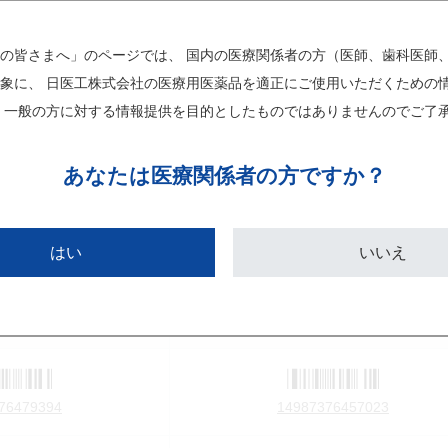
チェックした画像をダウンロード
の皆さまへ」のページでは、 国内の医療関係者の方（医師、歯科医師
象に、 日医工株式会社の医療用医薬品を適正にご使用いただくための
 一般の方に対する情報提供を目的としたものではありませんのでご了
あなたは
医療関係者の方ですか？
9401A1089
個別医薬品コード(YJコード)
はい
いいえ
告示
レセプトコード
単位コード
販売包装単位コード(GS1)
76479394
14987376457023