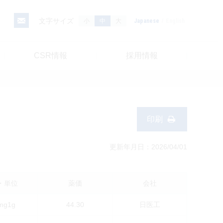
文字サイズ
小
中
大
Japanese
English
CSR情報
採用情報
印刷
更新年月日：2026/04/01
・単位
薬価
会社
mg1g
44.30
日医工