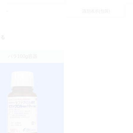
－
識別表示(包装)
する
バラ100g容器