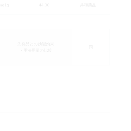
mg1g
44.30
共和薬品
先発品との効能効果
同
・用法用量の比較
検索