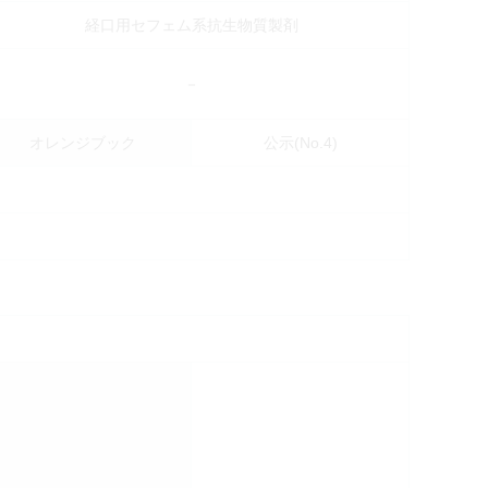
経口用セフェム系抗生物質製剤
－
オレンジブック
公示(No.4)