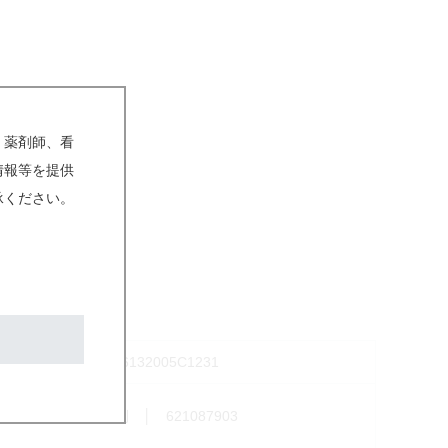
、薬剤師、看
情報等を提供
承ください。
6132005C1231
個別 │ 621087903