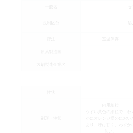
一般名
セ
規制区分
処
貯法
室温保存
原薬製造国
製剤製造企業名
性状
内用細粒
うすい黄色の細粒で、わ
剤形・性状
かにオレンジ様のにおい
あり、味は甘く、わずか
苦い。