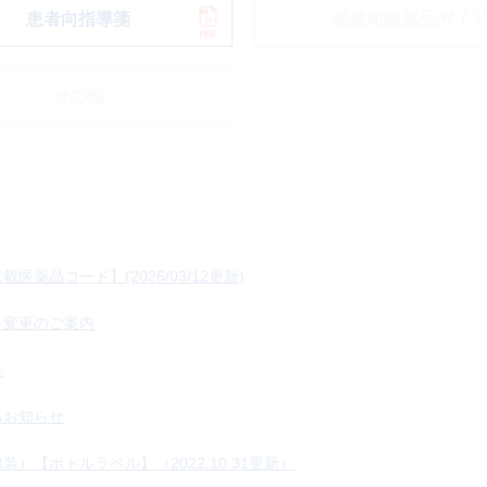
患者向指導箋
患者向医薬品ガイ
その他
薬品コード】(2026/03/12更新)
ド変更のご案内
せ
るお知らせ
）【ボトルラベル】（2022.10.31更新）