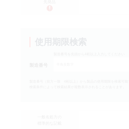
先発品
製品検索
キーワード
から探す
剤型
から探す
使用期限検索
選択してください
薬効
から探す
製造番号を先頭から4桁以上入力してください
選択してください
製造番号
クリア
製造番号（前方一致 4桁以上）から製品の使用期限を検索可能
検索条件によって検索結果が複数表示されることがあります。
一般名処方の
標準的な記載