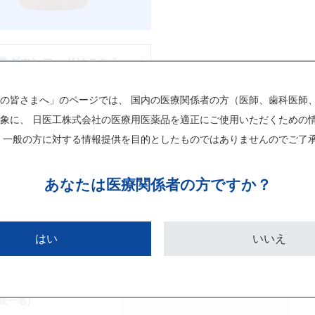
像ダウンロードはこちら
の皆さまへ」のページでは、 国内の医療関係者の方（医師、歯科医師
象に、 日医工株式会社の医療用医薬品を適正にご使用いただくための
チェックした画像をダウンロード
 一般の方に対する情報提供を目的としたものではありませんのでご了
あなたは
医療関係者の方ですか？
はい
いいえ
2005C1010
個別医薬品コード(YJコード)
非告示
レセプトコード
(統一名)