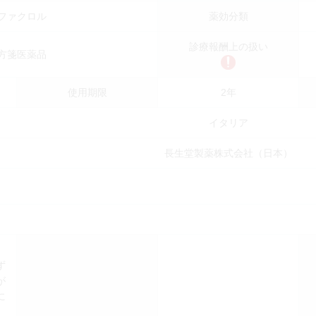
ファクロル
薬効分類
診療報酬上の扱い
方箋医薬品
使用期限
2年
イタリア
長生堂製薬株式会社（日本）
ず
が
に