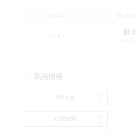
包装規格
調剤包装
バラ100g
049873
製品情報
添付文書
安定性試験