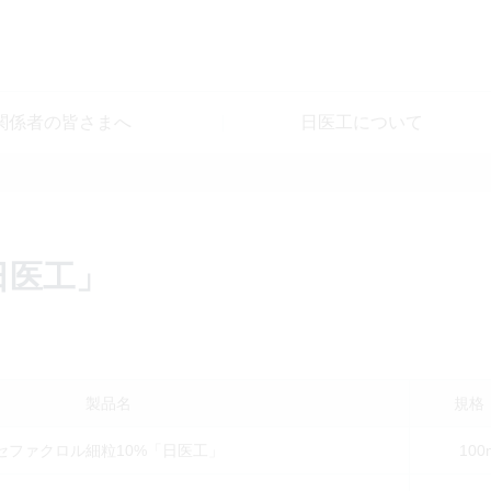
関係者の皆さまへ
日医工について
」
日医工」
製品名
規格
セファクロル細粒10%「日医工」
100