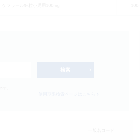
ケフラール細粒小児用100mg
100
検索
新製品
オンコロジー
です。
使用期限検索ページはこちら
Japanese
English
一般名コード