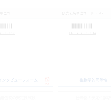
単位コード
販売包装単位コード(GS1)
76505093
14987376505014
インタビューフォーム
生物学的同等性
無包装の安定性試験
粉砕物の安定性試