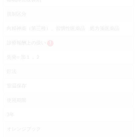
規制区分
向精神薬（第三種）、習慣性医薬品 処方箋医薬品
診療報酬上の扱い
先発○ 加１，２
貯法
室温保存
使用期限
3年
オレンジブック