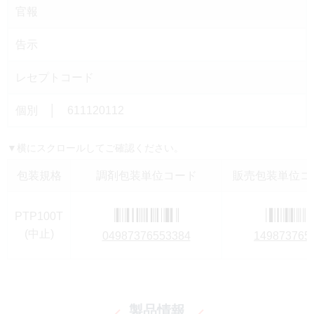
官報
告示
レセプトコード
個別 │ 611120112
▼横にスクロールしてご確認ください。
包装規格
調剤包装単位コード
販売包装単位コー
PTP100T
(中止)
04987376553384
149873765
製品情報