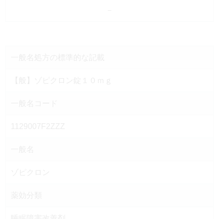
－
一般名処方の
標準的な記載
【般】ゾピクロン錠１０ｍｇ
一般名コード
1129007F2ZZZ
一般名
ゾピクロン
薬効分類
睡眠障害改善剤