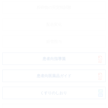
粉砕物の安定性試験
配合変化
経管投与
患者向指導箋
患者向医薬品ガイド
くすりのしおり