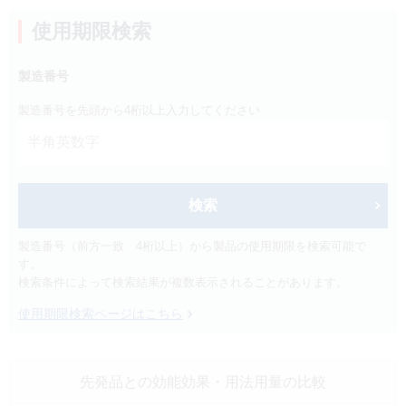
製品検索
使用期限検索
キーワード
から探す
製造番号
剤型
から探す
製造番号を先頭から4桁以上入力してください
選択してください
薬効
から探す
選択してください
検索
新製品
オンコロジー
クリア
製造番号（前方一致 4桁以上）から製品の使用期限を検索可能で
す。
検索条件によって検索結果が複数表示されることがあります。
検索
使用期限検索ページはこちら
先発品との効能効果
・用法用量の比較
Japanese
English