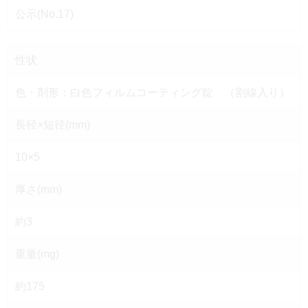
公示(No.17)
性状
色・剤形：白色フィルムコーティング錠 （割線入り）
長径×短径(mm)
10×5
厚さ(mm)
約3
重量(mg)
約175