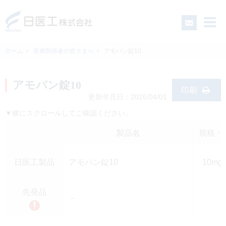
ホーム
医療関係者の皆さまへ
アモバン錠10
一般の皆さまへ
アモバン錠10
印刷
更新年月日：2026/04/01
医療関係者の皆さまへ
▼横にスクロールしてご確認ください。
製品名
規格・
日医工について
日医工製品
アモバン錠10
10mg
CSR
先発品
－
採用情報