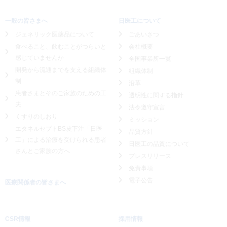
一般の皆さまへ
日医工について
ジェネリック医薬品について
ごあいさつ
食べること、飲むことがつらいと
会社概要
感じていませんか
全国事業所一覧
開発から流通までを支える組織体
組織体制
制
沿革
患者さまとそのご家族のための工
透明性に関する指針
夫
法令遵守宣言
くすりのしおり
ミッション
エタネルセプトBS皮下注「日医
品質方針
工」による
治療を受けられる患者
日医工の品質について
さんとご家族の方へ
プレスリリース
免責事項
電子公告
医療関係者の皆さまへ
CSR情報
採用情報