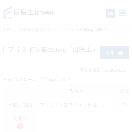
ホーム
医療関係者の皆さまへ
プリミドン錠250mg「日医工」
一般の皆さまへ
プリミドン錠250mg「日医工」
印刷
医療関係者の皆さまへ
更新年月日：2026/04/01
▼横にスクロールしてご確認ください。
日医工について
製品名
規格
CSR
日医工製品
プリミドン錠250mg「日医工」
250
採用情報
先発品
－