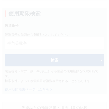
製品検索
キーワード
から探す
使用期限検索
製造番号
剤型
から探す
選択してください
製造番号を先頭から4桁以上入力してください
薬効
から探す
選択してください
新製品
オンコロジー
検索
クリア
製造番号（前方一致 4桁以上）から製品の使用期限を検索可能で
す。
検索
検索条件によって検索結果が複数表示されることがあります。
使用期限検索ページはこちら
先発品との効能効果
・用法用量の比較
Japanese
English