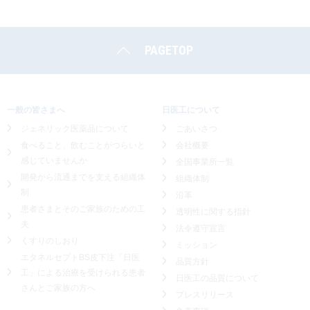
PAGETOP
一般の皆さまへ
日医工について
ジェネリック医薬品について
ごあいさつ
食べること、飲むことがつらいと
会社概要
感じていませんか
全国事業所一覧
開発から流通までを支える組織体
組織体制
制
沿革
患者さまとそのご家族のための工
透明性に関する指針
夫
法令遵守宣言
くすりのしおり
ミッション
エタネルセプトBS皮下注「日医
品質方針
工」による
治療を受けられる患者
日医工の品質について
さんとご家族の方へ
プレスリリース