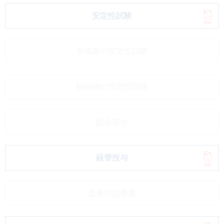
安定性試験
無包装の安定性試験
粉砕物の安定性試験
配合変化
経管投与
患者向指導箋