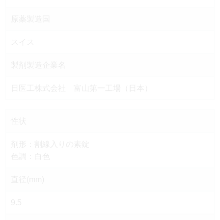
原薬製造国
スイス
製剤製造企業名
日医工株式会社 富山第一工場（日本）
性状
剤形：割線入りの素錠
色調：白色
直径(mm)
9.5