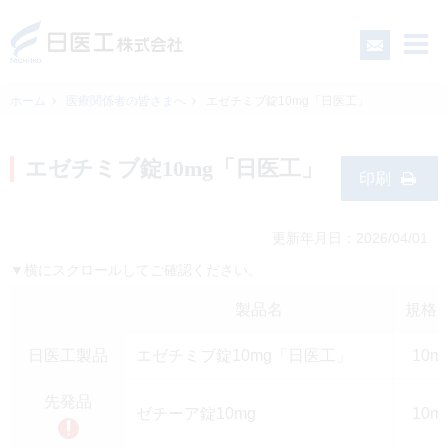
ホーム
医療関係者の皆さまへ
エゼチミブ錠10mg「日医工」
一般の皆さまへ
エゼチミブ錠10mg「日医工」
印刷
医療関係者の皆さまへ
更新年月日：2026/04/01
▼横にスクロールしてご確認ください。
日医工について
製品名
規格
CSR
日医工製品
エゼチミブ錠10mg「日医工」
10m
採用情報
先発品
ゼチーア錠10mg
10m