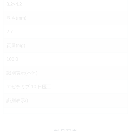
8.2×4.2
厚さ(mm)
2.7
質量(mg)
100.0
識別表示(本体)
エゼチミブ 10 日医工
識別表示()