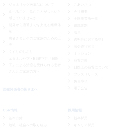
ジェネリック医薬品について
ごあいさつ
食べること、飲むことがつらいと
会社概要
感じていませんか
全国事業所一覧
開発から流通までを支える組織体
組織体制
制
沿革
患者さまとそのご家族のための工
透明性に関する指針
夫
法令遵守宣言
くすりのしおり
ミッション
エタネルセプトBS皮下注「日医
品質方針
工」による
治療を受けられる患者
日医工の品質について
さんとご家族の方へ
プレスリリース
免責事項
電子公告
医療関係者の皆さまへ
CSR情報
採用情報
基本方針
新卒採用
地域・社会への取り組み
キャリア採用