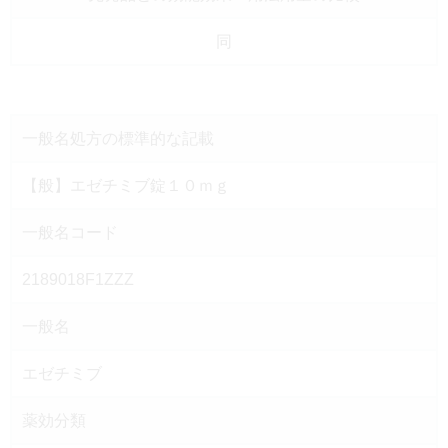
同
一般名処方の
標準的な記載
【般】エゼチミブ錠１０ｍｇ
一般名コード
2189018F1ZZZ
一般名
エゼチミブ
薬効分類