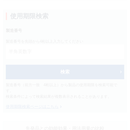
製品検索
キーワード
から探す
使用期限検索
製造番号
剤型
から探す
選択してください
製造番号を先頭から4桁以上入力してください
薬効
から探す
選択してください
新製品
オンコロジー
検索
クリア
製造番号（前方一致 4桁以上）から製品の使用期限を検索可能で
す。
検索
検索条件によって検索結果が複数表示されることがあります。
使用期限検索ページはこちら
先発品との効能効果
・用法用量の比較
Japanese
English