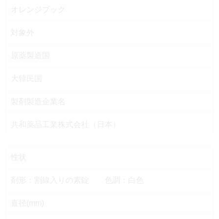
オレンジブック
対象外
原薬製造国
大韓民国
製剤製造企業名
共和薬品工業株式会社（日本）
性状
剤形：割線入りの素錠 色調：白色
直径(mm)