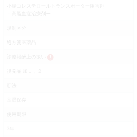
小腸コレステロールトランスポーター阻害剤
－高脂血症治療剤ー
規制区分
処方箋医薬品
診療報酬上の扱い
後発品 加１，２
貯法
室温保存
使用期限
3年