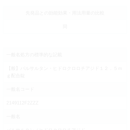
先発品との効能効果
・用法用量の比較
同
一般名処方の
標準的な記載
【般】バルサルタン・ヒドロクロロチアジド１２．５ｍ
ｇ配合錠
一般名コード
2149112F2ZZZ
一般名