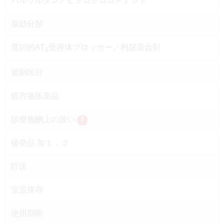
バルサルタン／ヒドロクロロチアジド
薬効分類
選択的AT
受容体ブロッカー／利尿薬合剤
1
規制区分
処方箋医薬品
診療報酬上の扱い
後発品 加１，２
貯法
室温保存
使用期限