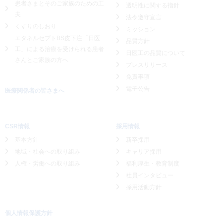
患者さまとそのご家族のための工
透明性に関する指針
夫
法令遵守宣言
くすりのしおり
ミッション
エタネルセプトBS皮下注「日医
品質方針
工」による
治療を受けられる患者
日医工の品質について
さんとご家族の方へ
プレスリリース
免責事項
電子公告
医療関係者の皆さまへ
CSR情報
採用情報
基本方針
新卒採用
地域・社会への取り組み
キャリア採用
人権・労働への取り組み
福利厚生・教育制度
社員インタビュー
採用活動方針
個人情報保護方針