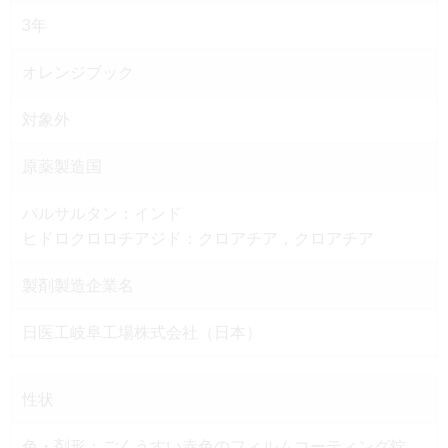
3年
オレンジブック
対象外
原薬製造国
バルサルタン：インド
ヒドロクロロチアジド：クロアチア，クロアチア
製剤製造企業名
日医工岐阜工場株式会社（日本）
性状
色・剤形：ごくうすい赤色のフィルムコーティング錠