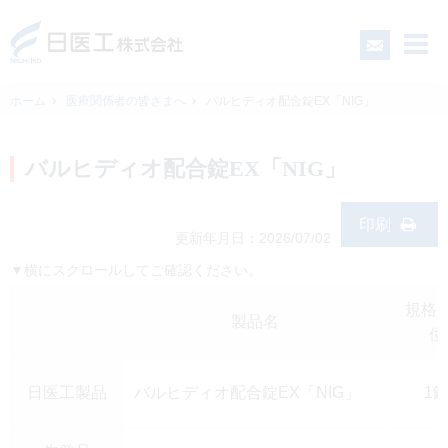
ホーム
医療関係者の皆さまへ
バルヒディオ配合錠EX「NIG」
一般の皆さまへ
バルヒディオ配合錠EX「NIG」
医療関係者の皆さまへ
印刷
更新年月日：2026/07/02
▼横にスクロールしてご確認ください。
日医工について
規格
製品名
CSR
位
日医工製品
バルヒディオ配合錠EX「NIG」
1
採用情報