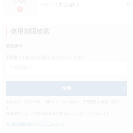
先発品
製品検索
コディオ配合錠EX
1
キーワード
から探す
使用期限検索
剤型
から探す
選択してください
製造番号
薬効
から探す
製造番号を先頭から4桁以上入力してください
選択してください
新製品
オンコロジー
クリア
検索
検索
製造番号（前方一致 4桁以上）から製品の使用期限を検索可能で
す。
検索条件によって検索結果が複数表示されることがあります。
使用期限検索ページはこちら
Japanese
English