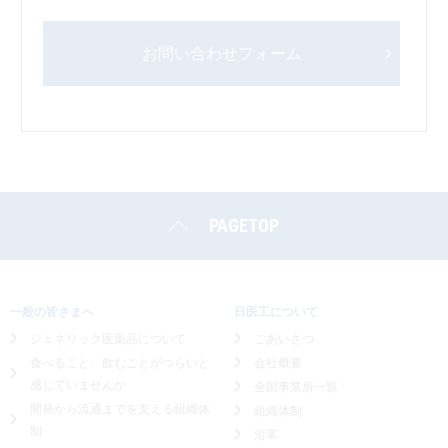
お問い合わせフォーム
PAGETOP
一般の皆さまへ
日医工について
ジェネリック医薬品について
ごあいさつ
食べること、飲むことがつらいと
会社概要
感じていませんか
全国事業所一覧
開発から流通までを支える組織体
組織体制
制
沿革