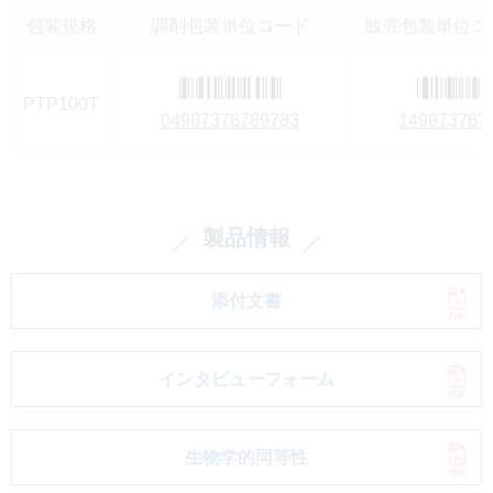
包装規格
調剤包装単位コード
販売包装単位コー
PTP100T
04987376789783
149873767
製品情報
添付文書
インタビューフォーム
生物学的同等性