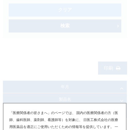
製品検索
クリア
キーワード
から探す
検索
剤型
から探す
選択してください
薬効
から探す
選択してください
新製品
オンコロジー
印刷
クリア
年月
検索
製品名
お知らせ内容
「医療関係者の皆さまへ」のページでは、 国内の医療関係者の方（医
師、歯科医師、薬剤師、看護師等）を対象に、 日医工株式会社の医療
2025年03月
用医薬品を適正にご使用いただくための情報等を提供しています。 一
Japanese
English