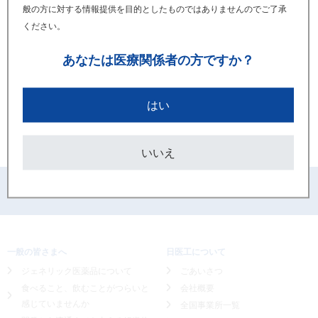
ミルリノン静注液10mg「NIG」
般の方に対する情報提供を目的としたものではありませんのでご了承
ください。
「使用上の注意」改訂のお知らせ
あなたは
医療関係者の方ですか？
2023年07月
ミルリノン静注液10mg「NIG」
はい
「使用上の注意」改訂のお知らせ
いいえ
PAGETOP
一般の皆さまへ
日医工について
ジェネリック医薬品について
ごあいさつ
食べること、飲むことがつらいと
会社概要
感じていませんか
全国事業所一覧