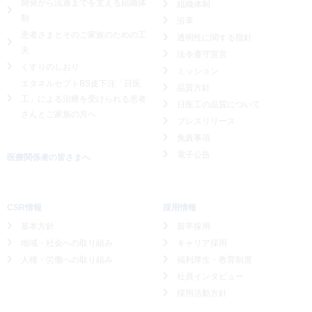
開発から流通までを支える組織体
組織体制
制
沿革
患者さまとそのご家族のための工
透明性に関する指針
夫
法令遵守宣言
くすりのしおり
ミッション
エタネルセプトBS皮下注「日医
品質方針
工」による
治療を受けられる患者
日医工の品質について
さんとご家族の方へ
プレスリリース
免責事項
電子公告
医療関係者の皆さまへ
CSR情報
採用情報
基本方針
新卒採用
地域・社会への取り組み
キャリア採用
人権・労働への取り組み
福利厚生・教育制度
社員インタビュー
採用活動方針