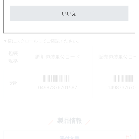
レセプトコード
いいえ
個別 │ 621837203
▼横にスクロールしてご確認ください。
包装
調剤包装単位コード
販売包装単位コード
規格
5管
04987376701587
14987376701
製品情報
添付文書