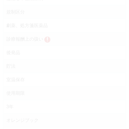
規制区分
劇薬、処方箋医薬品
診療報酬上の扱い
後発品
貯法
室温保存
使用期限
3年
オレンジブック