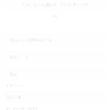
先発品との効能効果
・用法用量の比較
同
一般名処方の
標準的な記載
一般名コード
一般名
ミルリノン
薬効分類
急性心不全治療剤