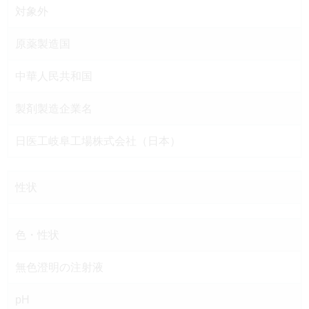
対象外
原薬製造国
中華人民共和国
製剤製造企業名
日医工岐阜工場株式会社（日本）
性状
色・性状
無色澄明の注射液
pH