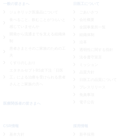
一般の皆さまへ
日医工について
ジェネリック医薬品について
ごあいさつ
食べること、飲むことがつらいと
会社概要
感じていませんか
全国事業所一覧
開発から流通までを支える組織体
組織体制
制
沿革
患者さまとそのご家族のための工
透明性に関する指針
夫
法令遵守宣言
くすりのしおり
ミッション
エタネルセプトBS皮下注「日医
品質方針
工」による
治療を受けられる患者
日医工の品質について
さんとご家族の方へ
プレスリリース
免責事項
電子公告
医療関係者の皆さまへ
CSR情報
採用情報
基本方針
新卒採用