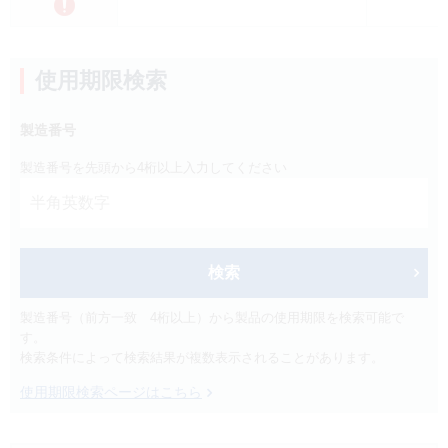
製品検索
キーワード
から探す
使用期限検索
剤型
から探す
製造番号
選択してください
製造番号を先頭から4桁以上入力してください
薬効
から探す
選択してください
新製品
オンコロジー
クリア
検索
製造番号（前方一致 4桁以上）から製品の使用期限を検索可能で
検索
す。
検索条件によって検索結果が複数表示されることがあります。
使用期限検索ページはこちら
Japanese
English