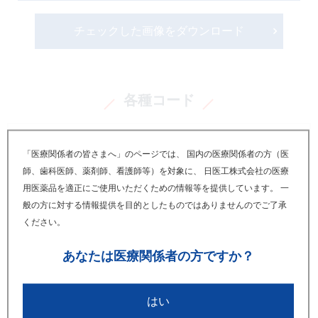
チェックした画像をダウンロード
各種コード
薬価基準収載医薬品コード
「医療関係者の皆さまへ」のページでは、 国内の医療関係者の方（医
師、歯科医師、薬剤師、看護師等）を対象に、 日医工株式会社の医療
2119408A1067
用医薬品を適正にご使用いただくための情報等を提供しています。 一
般の方に対する情報提供を目的としたものではありませんのでご了承
個別医薬品コード(YJコード)
ください。
2119408A1067
あなたは
医療関係者の方ですか？
官報
はい
告示