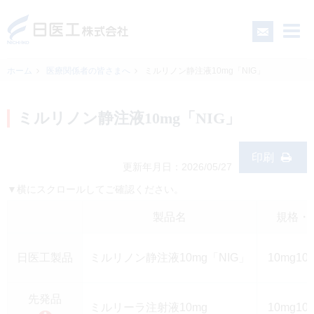
ホーム
医療関係者の皆さまへ
ミルリノン静注液10mg「NIG」
一般の皆さまへ
ミルリノン静注液10mg「NIG」
医療関係者の皆さまへ
印刷
更新年月日：2026/05/27
▼横にスクロールしてご確認ください。
日医工について
製品名
規格・
CSR
日医工製品
ミルリノン静注液10mg「NIG」
10mg10
採用情報
先発品
ミルリーラ注射液10mg
10mg10